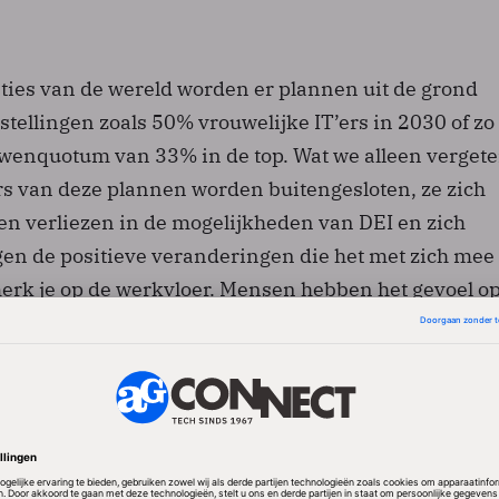
nties van de wereld worden er plannen uit de grond
tellingen zoals 50% vrouwelijke IT’ers in 2030 of zo
wenquotum van 33% in de top. Wat we alleen vergete
s van deze plannen worden buitengesloten, ze zich
en verliezen in de mogelijkheden van DEI en zich
egen de positieve veranderingen die het met zich mee
erk je op de werkvloer. Mensen hebben het gevoel o
ijdens een vergadering, maken negatieve opmerkinge
iast van een DEI-event terugkomen of worden cynisc
ef te verzetten.
en zelfs de meest passievolle collega’s die zich met
oor een fijnere werkomgeving te twijfelen. Ze vragen z