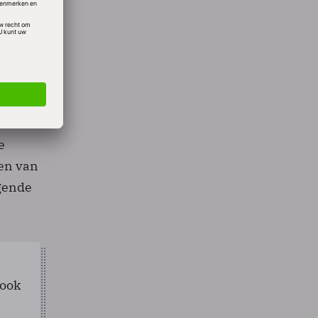
at er
DEI en
e
en van
ggende
 ook