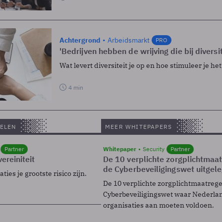
Achtergrond
Arbeidsmarkt
PRO
'Bedrijven hebben de wrijving die bij diversit
Wat levert diversiteit je op en hoe stimuleer je het
4 min
ELEN
MEER WHITEPAPERS
Partner
Whitepaper
Security
Partner
ereiniteit
De 10 verplichte zorgplichtmaa
de Cyberbeveiligingswet uitgel
ies je grootste risico zijn.
De 10 verplichte zorgplichtmaatreg
Cyberbeveiligingswet waar Nederla
organisaties aan moeten voldoen.