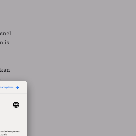
 snel
n is
 kan
p
n als
h en
 hart
ich af