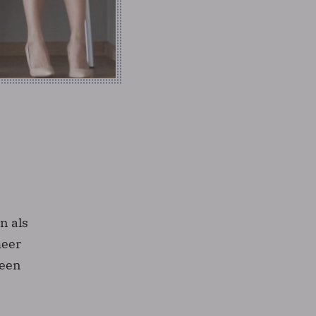
n als
meer
 een