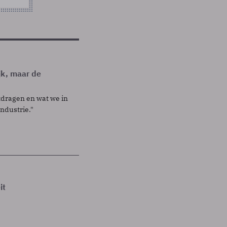
jk, maar de
itdragen en wat we in
industrie."
it