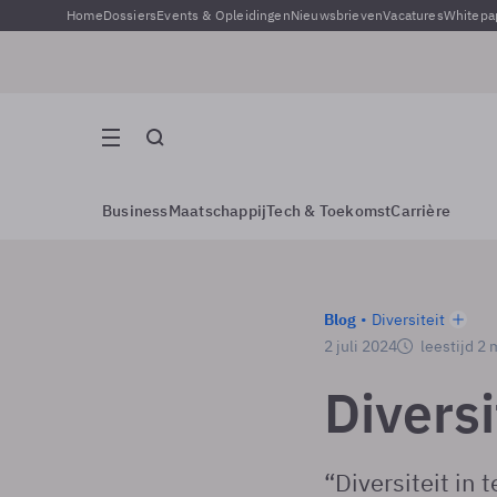
Home
Dossiers
Events & Opleidingen
Nieuwsbrieven
Vacatures
Whitepa
Business
Maatschappij
Tech & Toekomst
Carrière
Blog
Diversiteit
2 juli 2024
leestijd 2
Divers
“Diversiteit in 