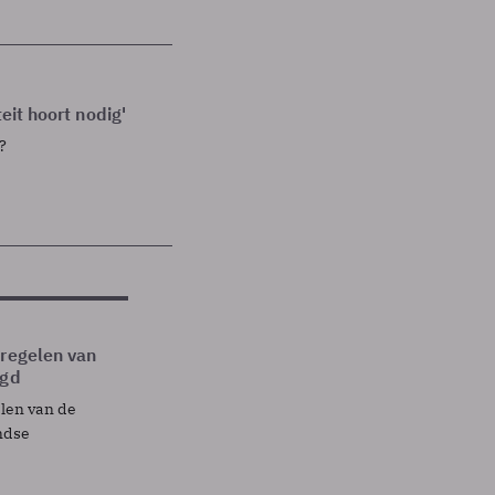
eit hoort nodig'
?
tregelen van
egd
elen van de
ndse