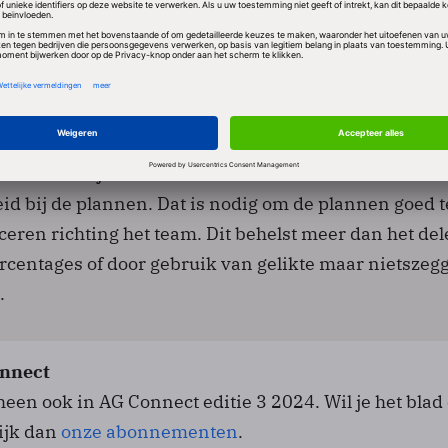
 en het maken van extra uren het wel waard zijn om
ht tegenover collega's te komen staan.
anagement om manieren te vinden om te voorkomen d
t tussen DEI-voorstanders en mensen die er niets van
. Dat start bij het hebben van voldoende kennis van 
id bij de plannen. Dat is nodig om de plannen goed t
en richting het team. Dit behelst meer dan het del
rcentages of door gebruik van gelikte maar nietsze
.
nnect
cheen ook in AG Connect editie 3 2024. Wil je het blad
ijk dan
onze abonnementen
.