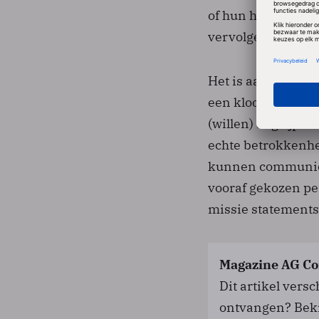
of hun harde werk
vervolgens lijnrec
Het is aan het m
een kloof ontstaa
(willen) begrijpen
echte betrokkenhe
kunnen communicer
vooraf gekozen pe
missie statements
Magazine AG Co
Dit artikel vers
ontvangen? Bek