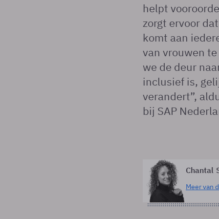
helpt vooroord
zorgt ervoor da
komt aan iedere
van vrouwen te 
we de deur naa
inclusief is, g
verandert”, ald
bij SAP Nederl
Chantal 
Meer van d