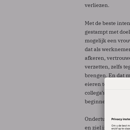
verliezen.
Met de beste inte
gestampt met doels
mogelijk een vrou
dat als werknemer
afkeren, vertrouw
verzetten, zelfs t
brengen. En dat m
eieren te lopen t
collega’s enthous
beginnen zich acti
Ondertussen beginn
en ziel inzetten v