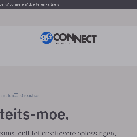
pers
Abonneren
Adverteren
Partners
 minuten
0 reacties
iteits-moe.
teams leidt tot creatievere oplossingen,