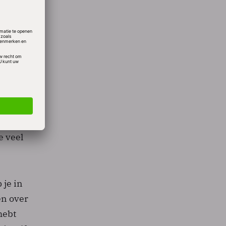
eve
ies).
ndaire
 ze.
baan
r dat
nkunt
e veel
 je in
en over
hebt