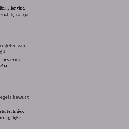
ijn? Hier vind
richtlijn die je
tregelen van
egd
elen van de
ndse
 regels bewust
els, techniek
 dagelijkse