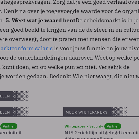
itatiegesprekvragen. Zorg dat je een goed verhaal over
ast. Denk na over je toegevoegde waarde voor de organ
en.
5. Weet wat je waard bent
De arbeidsmarkt is in je
een goed beeld te krijgen van de de sfeer in en cultu
e je overweegt, door te praten met mensen die er we
arktconform salaris
is voor jouw functie en jouw niv
voor de onderhandelingen daarover. Weet op welke p
jn kunt doen, en op welke punten niet. Vergelijk de
je worden gedaan. Bedenk: Wie niet waagt, die niet w
ELEN
ELEN
MEER WHITEPAPERS
Partner
Whitepaper
Security
Partner
ereiniteit
NIS 2-richtlijn uitgelegd: een u
gids voor compliance