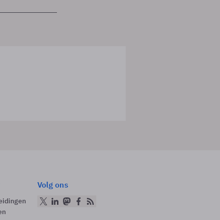
Volg ons
eidingen
en