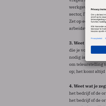
werkgevers je het 
sector, IT-leveran
Zet op een rijtje 
arbeidsvoorwaarde
3. Weet wat je ku
die je voor ogen he
nodig is. Wees eer
om teleurstelling 
op; het komt altijd 
4. Weet wat je zeg
het bedrijf of de 
het bedrijf of de 