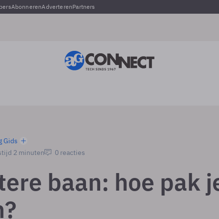
pers
Abonneren
Adverteren
Partners
g Gids
tijd 2 minuten
0 reacties
tere baan: hoe pak j
n?