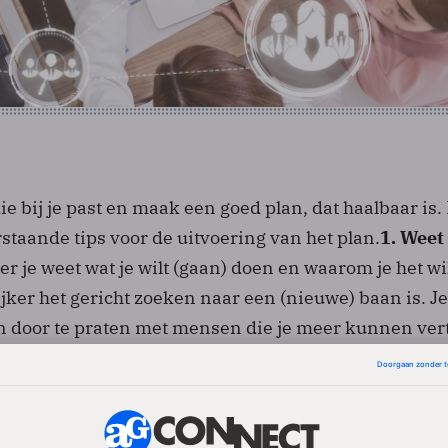
e bij je past en maak een goed plan, dat haalbaar is
taande tips voor de uitvoering van het plan.
1. Weet
er je weet wat je wilt (gaan) doen en waarom je het wi
ker het gericht zoeken naar een (nieuwe) baan is. Je
n door te praten met mensen die je meer kunnen vert
n bij een nieuwe rol of nieuwe baan. Ga op zoek naar
zoveel mogelijk info van ze los te krijgen. Bedenk d
inden andere mensen op deze manier verder te hel
. Weet wat je wilt: Werkgever
Bedenk voor welke