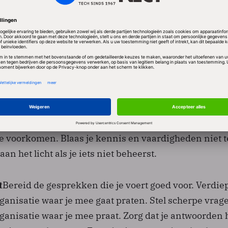
liefst aan de slag gaat en waarom. (Overheid, collecti
ciers, IT-dienstverleners of IT-gebruikende organisat
wat belangrijk voor je is als het om werktijden en secu
n gaat. Maak een shortlist van bedrijven en benader
nt
Zorg dat de kwalificaties die je nodig hebt voor de 
bt in orde zijn. Spijker je kennis en ervaring bij waa
lijk tegenover jezelf over wat je wel en wat je niet aa
te voorkomen. Blaas je kennis en vaardigheden niet t
aan het licht als je iets niet beheerst.
t
Bereid de gesprekken die je voert goed voor. Verdiep
organisatie waar je mee gaat praten. Stel scherpe vrag
organisatie waar je mee praat. Zorg dat je antwoorden 