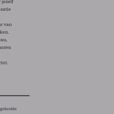
 jezelf
isatie
ur van
rken.
eau,
unten
int.
itgebreide