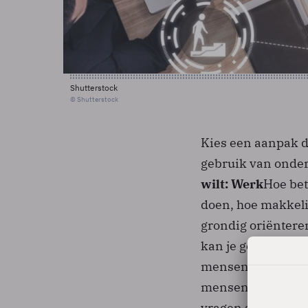
Shutterstock
© Shutterstock
Kies een aanpak di
gebruik van onders
wilt: Werk
Hoe bet
doen, hoe makkelij
grondig oriëntere
kan je gevoel geve
mensen en probeer 
mensen het leuk v
vragen staat vrij.
2