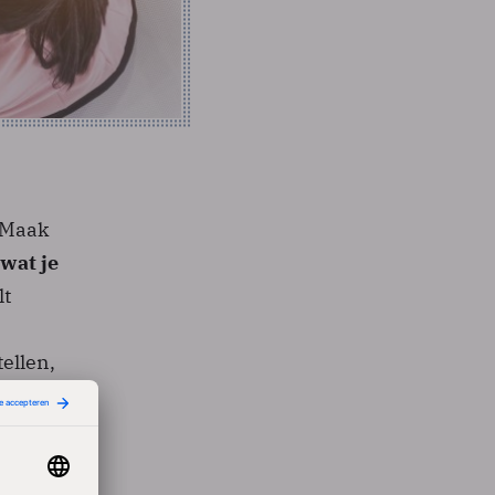
. Maak
 wat je
lt
ellen,
 die
at veel
pen. En