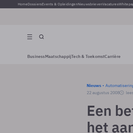
Home
Dossiers
Events & Opleidingen
Nieuwsbrieven
Vacatures
Whitepa
Business
Maatschappij
Tech & Toekomst
Carrière
Nieuws
Automatiserin
22 augustus 2008
lees
Een be
het aa