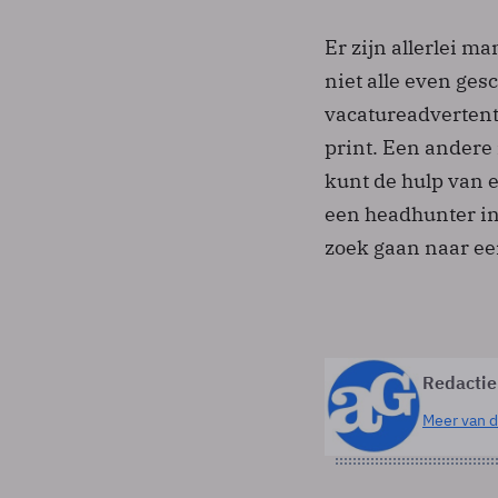
Er zijn allerlei 
niet alle even ges
vacatureadvertenti
print. Een andere 
kunt de hulp van 
een headhunter ins
zoek gaan naar ee
Redactie
Meer van d