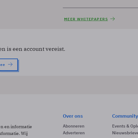
MEER WHITEPAPERS
en is een account vereist.
nee
Over ons
Community
Abonneren
Events & Opl
ën en informatie
Adverteren
Nieuwsbriev
sformatie. Wij