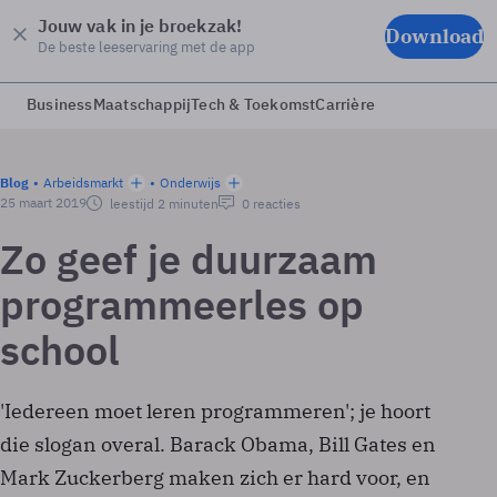
Jouw vak in je broekzak!
Download
De beste leeservaring met de app
Business
Maatschappij
Tech & Toekomst
Carrière
Blog
Arbeidsmarkt
Onderwijs
25 maart 2019
leestijd 2 minuten
0 reacties
Zo geef je duurzaam
programmeerles op
school
'Iedereen moet leren programmeren'; je hoort
die slogan overal. Barack Obama, Bill Gates en
Mark Zuckerberg maken zich er hard voor, en