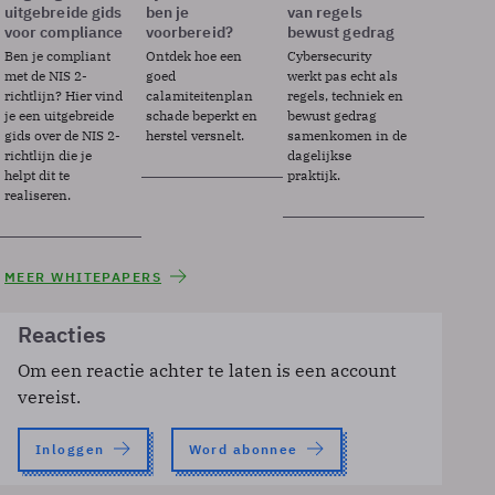
uitgebreide gids
ben je
van regels
voor compliance
voorbereid?
bewust gedrag
Ben je compliant
Ontdek hoe een
Cybersecurity
met de NIS 2-
goed
werkt pas echt als
richtlijn? Hier vind
calamiteitenplan
regels, techniek en
je een uitgebreide
schade beperkt en
bewust gedrag
gids over de NIS 2-
herstel versnelt.
samenkomen in de
richtlijn die je
dagelijkse
helpt dit te
praktijk.
realiseren.
MEER WHITEPAPERS
Reacties
Om een reactie achter te laten is een account
vereist.
Inloggen
Word abonnee