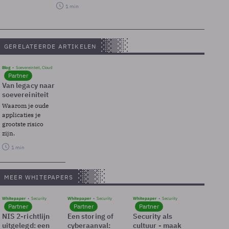
1 min
GERELATEERDE ARTIKELEN
Blog
Soevereinteit, Cloud
Partner
Van legacy naar
soevereiniteit
Waarom je oude
applicaties je
grootste risico
zijn.
1 min
MEER WHITEPAPERS
Whitepaper
Security
Whitepaper
Security
Whitepaper
Security
Partner
Partner
Partner
NIS 2-richtlijn
Een storing of
Security als
uitgelegd: een
cyberaanval:
cultuur - maak