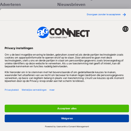
Adverteren
Nieuwsbrieven
Contact
Vacatures
Colofon
Whitepapers
Onze app
Privacyinstellingen
Volg ons
Redactionele partner
Algemene Voorwaarden & Copyrights
Privacy & Cookies