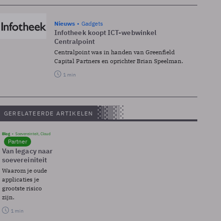
Nieuws
Gadgets
Infotheek koopt ICT-webwinkel
Centralpoint
Centralpoint was in handen van Greenfield
Capital Partners en oprichter Brian Speelman.
1 min
GERELATEERDE ARTIKELEN
Blog
Soevereinteit, Cloud
Partner
Van legacy naar
soevereiniteit
Waarom je oude
applicaties je
grootste risico
zijn.
1 min