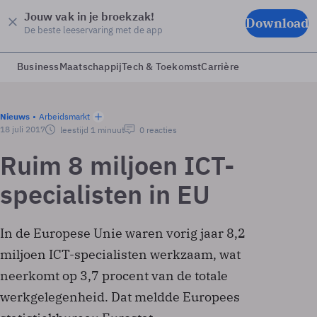
Jouw vak in je broekzak!
Download
De beste leeservaring met de app
Business
Maatschappij
Tech & Toekomst
Carrière
Nieuws
Arbeidsmarkt
18 juli 2017
leestijd 1 minuut
0 reacties
Ruim 8 miljoen ICT-
specialisten in EU
In de Europese Unie waren vorig jaar 8,2
miljoen ICT-specialisten werkzaam, wat
neerkomt op 3,7 procent van de totale
werkgelegenheid. Dat meldde Europees