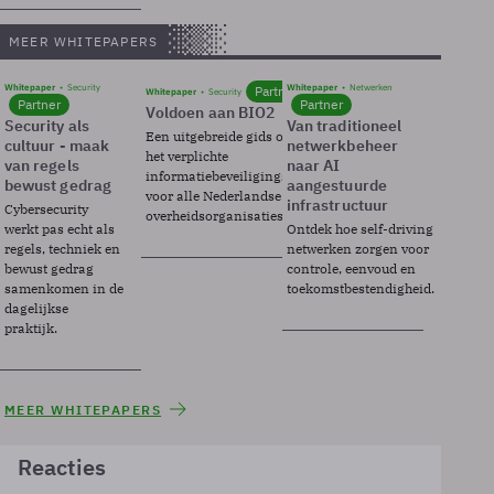
MEER WHITEPAPERS
Whitepaper
Security
Whitepaper
Netwerken
Partner
Whitepaper
Security
Partner
Partner
Voldoen aan BIO2
Security als
Van traditioneel
Een uitgebreide gids over BIO2,
cultuur - maak
netwerkbeheer
het verplichte
van regels
naar AI
informatiebeveiligingsframework
bewust gedrag
aangestuurde
voor alle Nederlandse
infrastructuur
Cybersecurity
overheidsorganisaties.
werkt pas echt als
Ontdek hoe self-driving
regels, techniek en
netwerken zorgen voor
bewust gedrag
controle, eenvoud en
samenkomen in de
toekomstbestendigheid.
dagelijkse
praktijk.
MEER WHITEPAPERS
Reacties