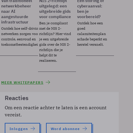
Van traditioneel
NIS 2-richtlijn
Een storing of
netwerkbeheer
uitgelegd: een
cyberaanval:
naar AI
uitgebreide gids
ben je
aangestuurde
voor compliance
voorbereid?
infrastructuur
Ben je compliant
Ontdek hoe een
Ontdek hoe self-driving
met de NIS 2-
goed
netwerken zorgen voor
richtlijn? Hier vind
calamiteitenplan
controle, eenvoud en
je een uitgebreide
schade beperkt en
toekomstbestendigheid.
gids over de NIS 2-
herstel versnelt.
richtlijn die je
helpt dit te
realiseren.
MEER WHITEPAPERS
Reacties
Om een reactie achter te laten is een account
vereist.
Inloggen
Word abonnee