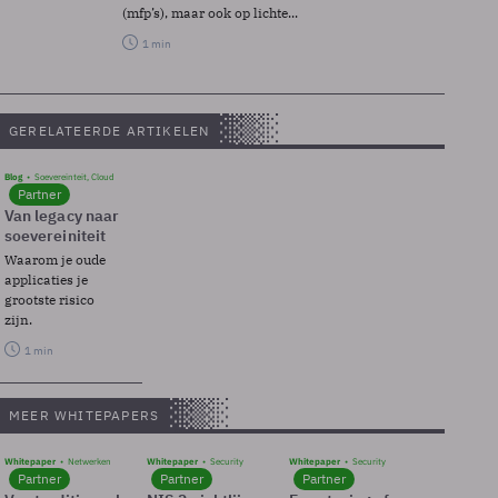
(mfp’s), maar ook op lichte...
1 min
GERELATEERDE ARTIKELEN
Blog
Soevereinteit, Cloud
Partner
Van legacy naar
soevereiniteit
Waarom je oude
applicaties je
grootste risico
zijn.
1 min
MEER WHITEPAPERS
Whitepaper
Netwerken
Whitepaper
Security
Whitepaper
Security
Partner
Partner
Partner