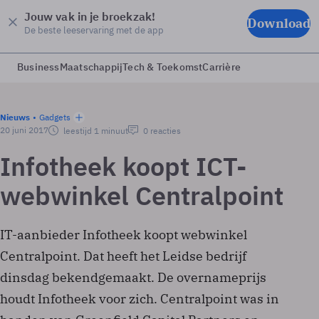
Jouw vak in je broekzak!
Download
De beste leeservaring met de app
Business
Maatschappij
Tech & Toekomst
Carrière
Nieuws
Gadgets
20 juni 2017
leestijd 1 minuut
0 reacties
Infotheek koopt ICT-
webwinkel Centralpoint
IT-aanbieder Infotheek koopt webwinkel
Centralpoint. Dat heeft het Leidse bedrijf
dinsdag bekendgemaakt. De overnameprijs
houdt Infotheek voor zich. Centralpoint was in