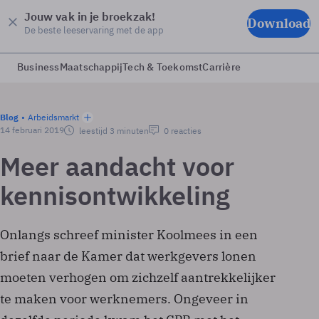
Jouw vak in je broekzak!
Download
De beste leeservaring met de app
Business
Maatschappij
Tech & Toekomst
Carrière
Blog
Arbeidsmarkt
14 februari 2019
leestijd 3 minuten
0 reacties
Meer aandacht voor
kennisontwikkeling
Onlangs schreef minister Koolmees in een
brief naar de Kamer dat werkgevers lonen
moeten verhogen om zichzelf aantrekkelijker
te maken voor werknemers. Ongeveer in