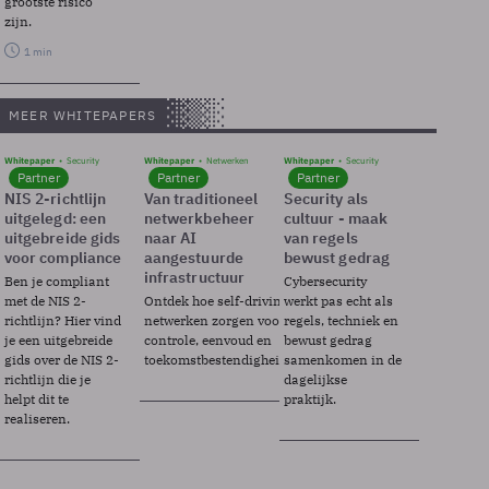
grootste risico
zijn.
1 min
MEER WHITEPAPERS
Whitepaper
Security
Whitepaper
Netwerken
Whitepaper
Security
Partner
Partner
Partner
NIS 2-richtlijn
Van traditioneel
Security als
uitgelegd: een
netwerkbeheer
cultuur - maak
uitgebreide gids
naar AI
van regels
voor compliance
aangestuurde
bewust gedrag
infrastructuur
Ben je compliant
Cybersecurity
met de NIS 2-
Ontdek hoe self-driving
werkt pas echt als
richtlijn? Hier vind
netwerken zorgen voor
regels, techniek en
je een uitgebreide
controle, eenvoud en
bewust gedrag
gids over de NIS 2-
toekomstbestendigheid.
samenkomen in de
richtlijn die je
dagelijkse
helpt dit te
praktijk.
realiseren.