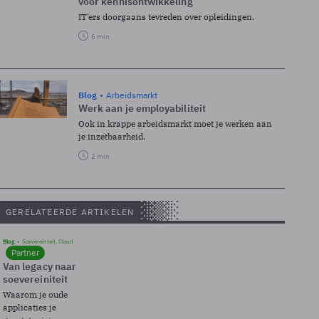
voor kennisontwikkeling
IT’ers doorgaans tevreden over opleidingen.
6 min
Blog
Arbeidsmarkt
Werk aan je employabiliteit
Ook in krappe arbeidsmarkt moet je werken aan
je inzetbaarheid.
2 min
GERELATEERDE ARTIKELEN
Blog
Soevereinteit, Cloud
Partner
Van legacy naar
soevereiniteit
Waarom je oude
applicaties je