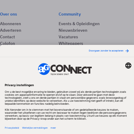
Over ons
Community
Abonneren
Events & Opleidingen
Adverteren
Nieuwsbrieven
Contact
Vacatures
Colofon
Whitepapers
Onze app
Privacyinstellingen
Volg ons
Redactionele partner
Algemene Voorwaarden & Copyrights
Privacy & Cookies