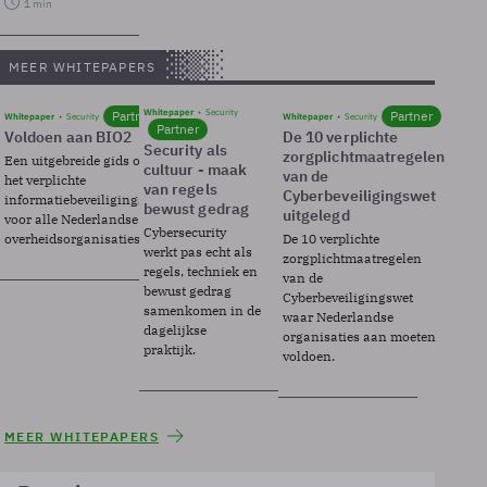
1 min
MEER WHITEPAPERS
Whitepaper
Security
Partner
Partner
Whitepaper
Security
Whitepaper
Security
Partner
Voldoen aan BIO2
De 10 verplichte
Security als
zorgplichtmaatregelen
Een uitgebreide gids over BIO2,
cultuur - maak
van de
het verplichte
van regels
Cyberbeveiligingswet
informatiebeveiligingsframework
bewust gedrag
uitgelegd
voor alle Nederlandse
Cybersecurity
overheidsorganisaties.
De 10 verplichte
werkt pas echt als
zorgplichtmaatregelen
regels, techniek en
van de
bewust gedrag
Cyberbeveiligingswet
samenkomen in de
waar Nederlandse
dagelijkse
organisaties aan moeten
praktijk.
voldoen.
MEER WHITEPAPERS