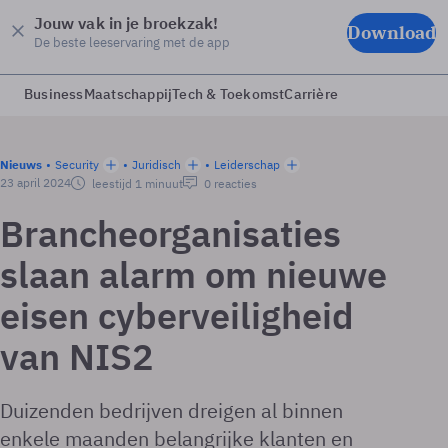
Jouw vak in je broekzak!
Download
De beste leeservaring met de app
Business
Maatschappij
Tech & Toekomst
Carrière
Nieuws
Security
Juridisch
Leiderschap
23 april 2024
leestijd 1 minuut
0 reacties
Brancheorganisaties
slaan alarm om nieuwe
eisen cyberveiligheid
van NIS2
Duizenden bedrijven dreigen al binnen
enkele maanden belangrijke klanten en