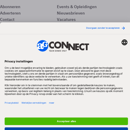
Abonneren
Events & Opleidingen
Adverteren
Nieuwsbrieven
Contact
Vacatures
Colofon
Whitepapers
Onze app
Privacyinstellingen
Volg ons
Redactionele partner
Algemene Voorwaarden & Copyrights
Privacy & Cookies