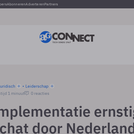
pers
Abonneren
Adverteren
Partners
uridisch
Leiderschap
tijd 1 minuut
0 reacties
mplementatie ernsti
chat door Nederlan