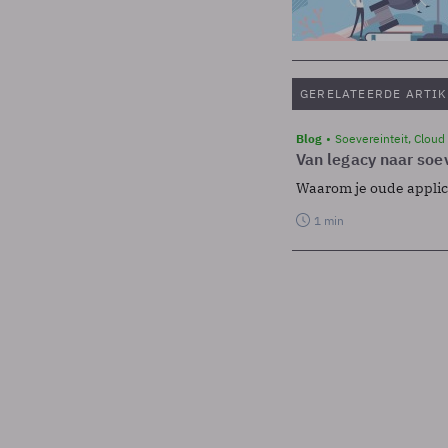
GERELATEERDE ARTIK
Blog
Soevereinteit, Cloud
Van legacy naar soev
Waarom je oude applicat
1 min