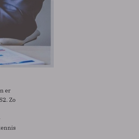
n er
S2. Zo
-
kennis