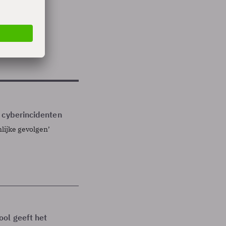
ke
 cyberincidenten
ijke gevolgen’
ol geeft het