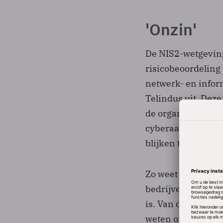
'Onzin'
De NIS2-wetgeving
risicobeoordeling
netwerk- en infor
Telindus uit. Dez
de organisatie gew
cyberaanval. Prak
blijken te zijn wat
Zo weet Telindus 
bedrijven denkt da
is. Van de respond
weten of NIS2 ver