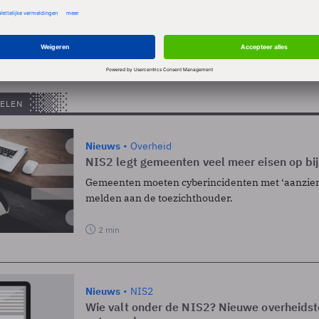
lijn positieve gevolgen voor de beveiliging van kritie
al hebben. Een kleine groep (7%) denkt dat NIS2 géén
 opleveren.
ELEN
Nieuws
Overheid
NIS2 legt gemeenten veel meer eisen op bij
Gemeenten moeten cyberincidenten met ‘aanzienl
melden aan de toezichthouder.
2 min
Nieuws
NIS2
Wie valt onder de NIS2? Nieuwe overheidsto