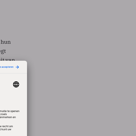
 hun
egt
it van
 orde
ker