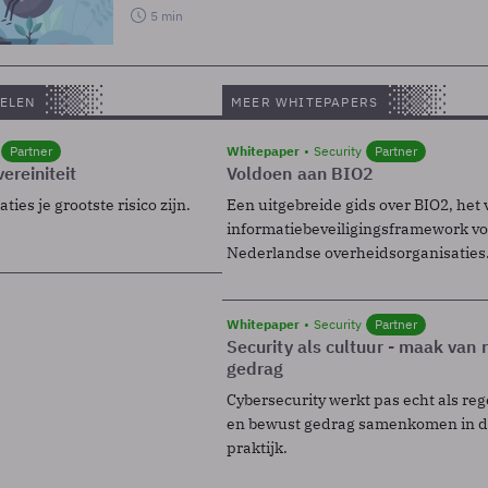
5 min
ELEN
MEER WHITEPAPERS
Partner
Whitepaper
Security
Partner
ereiniteit
Voldoen aan BIO2
ies je grootste risico zijn.
Een uitgebreide gids over BIO2, het 
informatiebeveiligingsframework voo
Nederlandse overheidsorganisaties
Whitepaper
Security
Partner
Security als cultuur - maak van
gedrag
Cybersecurity werkt pas echt als reg
en bewust gedrag samenkomen in de
praktijk.