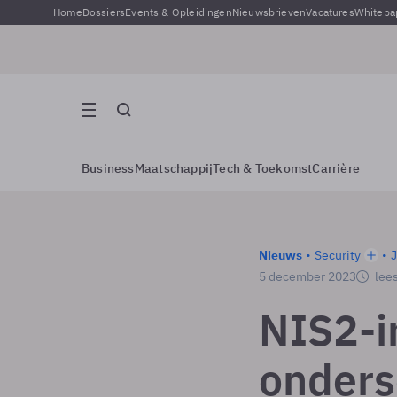
Home
Dossiers
Events & Opleidingen
Nieuwsbrieven
Vacatures
Whitepa
Business
Maatschappij
Tech & Toekomst
Carrière
Nieuws
Security
J
5 december 2023
lees
NIS2-i
onders