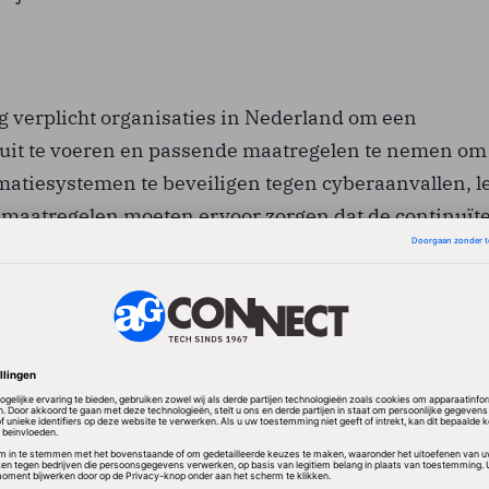
 verplicht organisaties in Nederland om een
 uit te voeren en passende maatregelen te nemen om
matiesystemen te beveiligen tegen cyberaanvallen, l
e maatregelen moeten ervoor zorgen dat de continuïte
aarborgd blijft, ook wanneer er sprake is van een
tisch probleem is dat veel bestuurders wat onwetend
 betreft NIS2.
nu ook te melden dat bijna een derde (32%) van de
t NIS2 onzin is. Zij denken dat hun beveiliging al op
enten geeft ruim een derde (35%) aan dat ze niet ze
beteringen oplevert. Daarnaast denkt ruim de helft