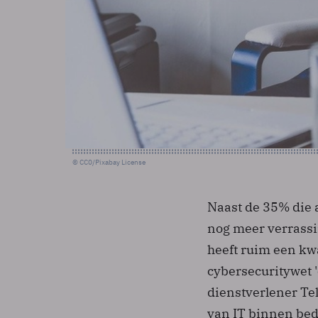
© CC0/Pixabay License
Naast de 35% die a
nog meer verrassi
heeft ruim een kw
cybersecuritywet '
dienstverlener T
van IT binnen be