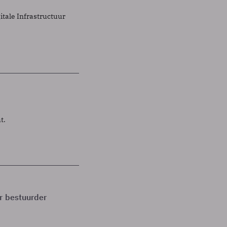
itale Infrastructuur
t.
or bestuurder