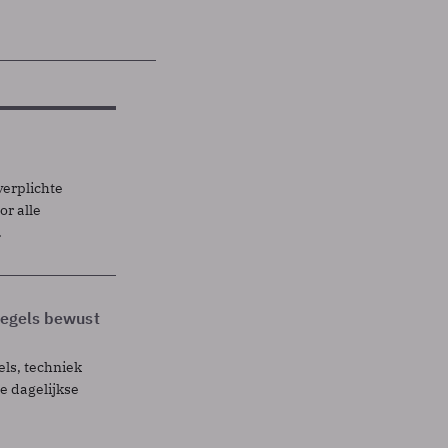
verplichte
r alle
.
 regels bewust
els, techniek
 dagelijkse