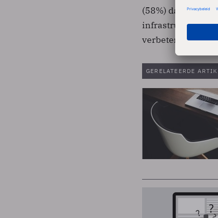
(58%) dat de richt
infrastructuren z
verbeteringen zal
GERELATEERDE ARTIK