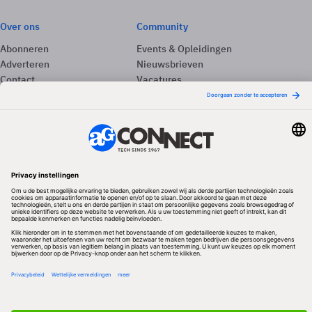
Over ons
Community
Abonneren
Events & Opleidingen
Adverteren
Nieuwsbrieven
Contact
Vacatures
Colofon
Whitepapers
Onze app
Privacyinstellingen
Volg ons
Redactionele partner
Algemene Voorwaarden & Copyrights
Privacy & Cookies