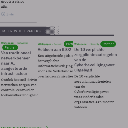
grootste risico
zijn.
1 min
MEER WHITEPAPERS
Whitepaper
Netwerken
Partner
Partner
Whitepaper
Security
Whitepaper
Security
Partner
Voldoen aan BIO2
De 10 verplichte
Van traditioneel
zorgplichtmaatregelen
Een uitgebreide gids over BIO2,
netwerkbeheer
van de
het verplichte
naar AI
Cyberbeveiligingswet
informatiebeveiligingsframework
aangestuurde
uitgelegd
voor alle Nederlandse
infrastructuur
overheidsorganisaties.
De 10 verplichte
Ontdek hoe self-driving
zorgplichtmaatregelen
netwerken zorgen voor
van de
controle, eenvoud en
Cyberbeveiligingswet
toekomstbestendigheid.
waar Nederlandse
organisaties aan moeten
voldoen.