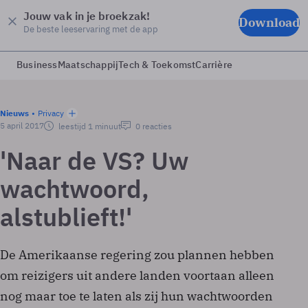
Jouw vak in je broekzak!
Download
De beste leeservaring met de app
Business
Maatschappij
Tech & Toekomst
Carrière
Nieuws
Privacy
5 april 2017
leestijd 1 minuut
0 reacties
'Naar de VS? Uw
wachtwoord,
alstublieft!'
De Amerikaanse regering zou plannen hebben
om reizigers uit andere landen voortaan alleen
nog maar toe te laten als zij hun wachtwoorden