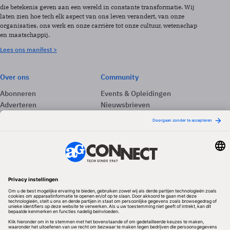
die betekenis geven aan een wereld in constante transformatie. Wij
laten zien hoe tech elk aspect van ons leven verandert, van onze
organisaties, ons werk en onze carrière tot onze cultuur, wetenschap
en maatschappij.
Lees ons manifest >
Over ons
Community
Abonneren
Events & Opleidingen
Adverteren
Nieuwsbrieven
Contact
Vacatures
Colofon
Whitepapers
Onze app
Privacyinstellingen
Volg ons
Redactionele partner