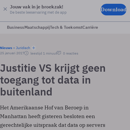
Jouw vak in je broekzak!
Download
De beste leeservaring met de app
Business
Maatschappij
Tech & Toekomst
Carrière
Nieuws
Juridisch
25 januari 2017
leestijd 1 minuut
0 reacties
Justitie VS krijgt geen
toegang tot data in
buitenland
Het Amerikaanse Hof van Beroep in
Manhattan heeft gisteren besloten een
gerechtelijke uitspraak dat data op servers