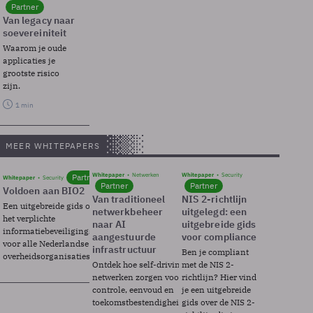
Partner
Van legacy naar
soevereiniteit
Waarom je oude
applicaties je
grootste risico
zijn.
1 min
MEER WHITEPAPERS
Whitepaper
Netwerken
Whitepaper
Security
Partner
Whitepaper
Security
Partner
Partner
Voldoen aan BIO2
Van traditioneel
NIS 2-richtlijn
Een uitgebreide gids over BIO2,
netwerkbeheer
uitgelegd: een
het verplichte
naar AI
uitgebreide gids
informatiebeveiligingsframework
aangestuurde
voor compliance
voor alle Nederlandse
infrastructuur
Ben je compliant
overheidsorganisaties.
Ontdek hoe self-driving
met de NIS 2-
netwerken zorgen voor
richtlijn? Hier vind
controle, eenvoud en
je een uitgebreide
toekomstbestendigheid.
gids over de NIS 2-