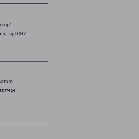
n op'
sen, zegt CNV
lcomm
 vanwege