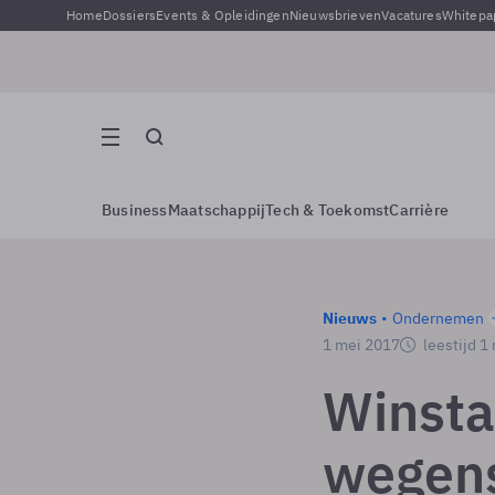
Home
Dossiers
Events & Opleidingen
Nieuwsbrieven
Vacatures
Whitepa
Business
Maatschappij
Tech & Toekomst
Carrière
Nieuws
Ondernemen
1 mei 2017
leestijd 1
Winst
wegens