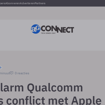
pers
Abonneren
Adverteren
Partners
 minuut
0 reacties
alarm Qualcomm
 conflict met Apple