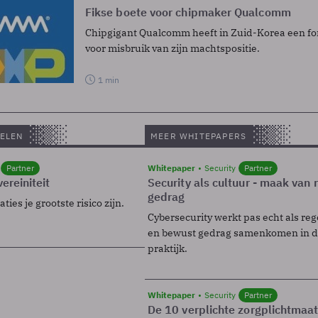
Fikse boete voor chipmaker Qualcomm
Chipgigant Qualcomm heeft in Zuid-Korea een fo
voor misbruik van zijn machtspositie.
1 min
ELEN
MEER WHITEPAPERS
Partner
Whitepaper
Security
Partner
ereiniteit
Security als cultuur - maak van
gedrag
ies je grootste risico zijn.
Cybersecurity werkt pas echt als reg
en bewust gedrag samenkomen in de
praktijk.
Whitepaper
Security
Partner
De 10 verplichte zorgplichtmaa