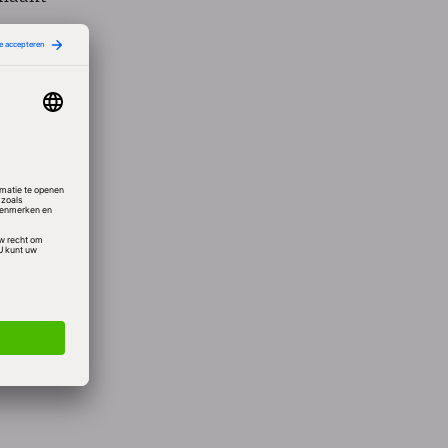
eeft
. Het
 zonder
alcomm
 om te
eg het