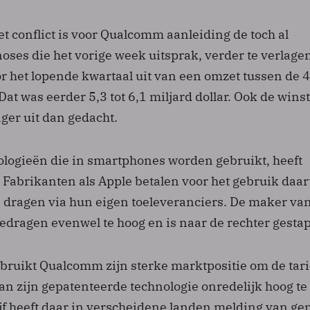
et conflict is voor Qualcomm aanleiding de toch al
oses die het vorige week uitsprak, verder te verlage
or het lopende kwartaal uit van een omzet tussen de 4
 Dat was eerder 5,3 tot 6,1 miljard dollar. Ook de wins
ager uit dan gedacht.
ologieën die in smartphones worden gebruikt, heeft
Fabrikanten als Apple betalen voor het gebruik daa
te dragen via hun eigen toeleveranciers. De maker va
edragen evenwel te hoog en is naar de rechter gestap
bruikt Qualcomm zijn sterke marktpositie om de tar
an zijn gepatenteerde technologie onredelijk hoog te
jf heeft daar in verscheidene landen melding van g