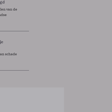
egd
elen van de
ndse
je
lan schade