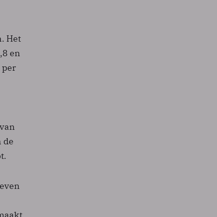
n. Het
,8 en
t per
rvan
n de
t.
ieven
emaakt