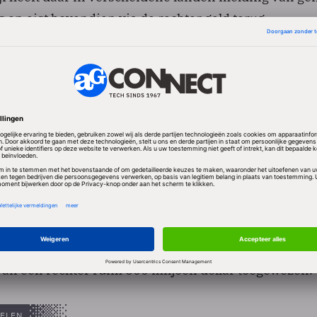
s en eist bovendien via de rechter geld terug.
volhardt in verweer
 evenwel bij dat de licentieovereenkomsten die het h
eranciers, inclusief die van Apple, rechtsgeldig zijn
 op dat Apple de gehanteerde tarieven tien jaar lang
ald.
 niet de enige klant die de licentietarieven van Qu
ranchegenoot BlackBerry stapte ook al naar de rechter
lties terug te eisen. Dat lukte, eerder deze maand kre
van een rechter ruim 800 miljoen dollar toegewezen.
ELEN