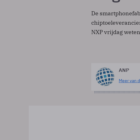
De smartphonefabri
chiptoeleverancier
NXP vrijdag weten
ANP
Meer van d