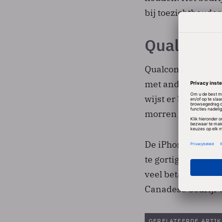
bij toezichthouder
Qualcomm 
Qualcomm blijft er
met andere chiplev
wijst er bovendien
morren heeft beta
De iPhonemaker is
te gortig vindt. B
veel betaalde roya
Canadese bedrijf 
GERELATEERDE ARTIK