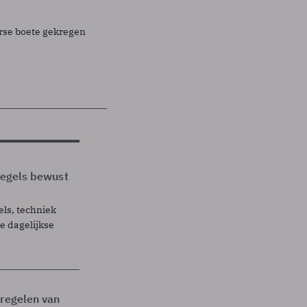
rse boete gekregen
 regels bewust
els, techniek
 dagelijkse
tregelen van