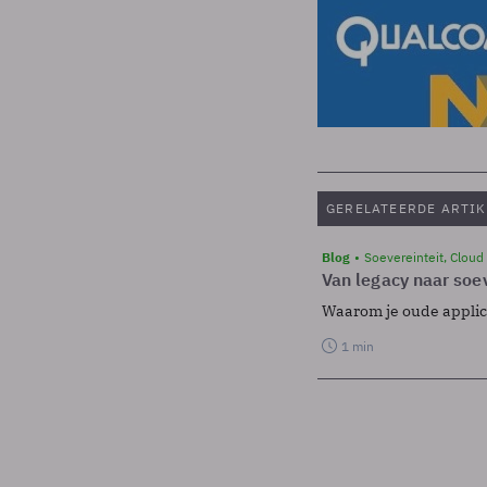
GERELATEERDE ARTIK
Blog
Soevereinteit, Cloud
Van legacy naar soev
Waarom je oude applicat
1 min