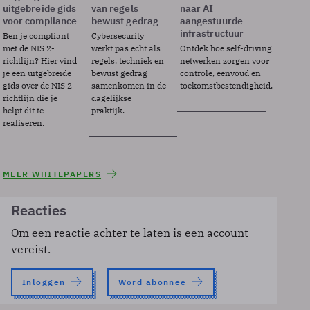
uitgebreide gids
van regels
naar AI
voor compliance
bewust gedrag
aangestuurde
infrastructuur
Ben je compliant
Cybersecurity
met de NIS 2-
werkt pas echt als
Ontdek hoe self-driving
richtlijn? Hier vind
regels, techniek en
netwerken zorgen voor
je een uitgebreide
bewust gedrag
controle, eenvoud en
gids over de NIS 2-
samenkomen in de
toekomstbestendigheid.
richtlijn die je
dagelijkse
helpt dit te
praktijk.
realiseren.
MEER WHITEPAPERS
Reacties
Om een reactie achter te laten is een account
vereist.
Inloggen
Word abonnee