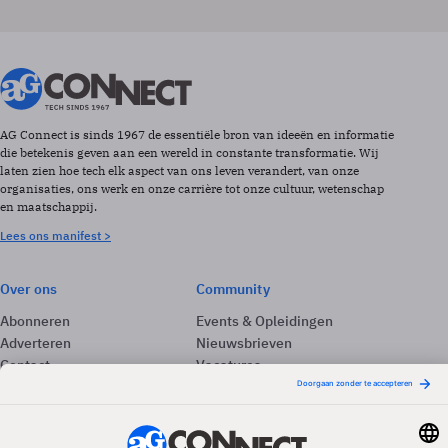
AG Connect is sinds 1967 de essentiële bron van ideeën en informatie
die betekenis geven aan een wereld in constante transformatie. Wij
laten zien hoe tech elk aspect van ons leven verandert, van onze
organisaties, ons werk en onze carrière tot onze cultuur, wetenschap
en maatschappij.
Lees ons manifest >
Over ons
Community
Abonneren
Events & Opleidingen
Adverteren
Nieuwsbrieven
Contact
Vacatures
Colofon
Whitepapers
Onze app
Privacyinstellingen