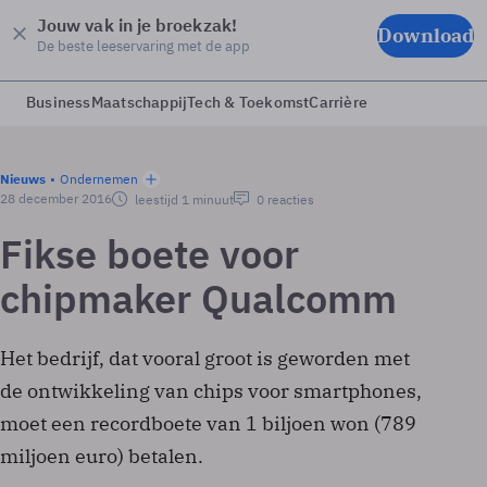
Jouw vak in je broekzak!
Download
De beste leeservaring met de app
Business
Maatschappij
Tech & Toekomst
Carrière
Nieuws
Ondernemen
28 december 2016
leestijd 1 minuut
0 reacties
Fikse boete voor
chipmaker Qualcomm
Het bedrijf, dat vooral groot is geworden met
de ontwikkeling van chips voor smartphones,
moet een recordboete van 1 biljoen won (789
miljoen euro) betalen.