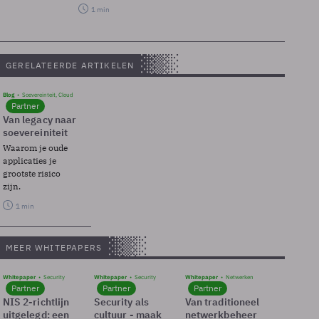
1 min
GERELATEERDE ARTIKELEN
Blog
Soevereinteit, Cloud
Partner
Van legacy naar
soevereiniteit
Waarom je oude
applicaties je
grootste risico
zijn.
1 min
MEER WHITEPAPERS
Whitepaper
Security
Whitepaper
Security
Whitepaper
Netwerken
Partner
Partner
Partner
NIS 2-richtlijn
Security als
Van traditioneel
uitgelegd: een
cultuur - maak
netwerkbeheer