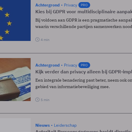
Achtergrond
Privacy
PRO
Kies bij GDPR voor multi­disciplinaire aanpa
Bij voldoen aan GDPR is een pragmatische aanpa
waarin verschillende partijen samenwerken nood
4 min
Achtergrond
Privacy
PRO
Kijk verder dan privacy alleen bij GDPR-im
Een integrale benadering past beter, neem ook o
gebied van informatie­beveiliging mee.
5 min
Nieuws
Leiderschap
Autoriteit Persoonsgegevens breidt directie