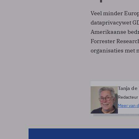
Veel minder Europe
dataprivacywet GD
Amerikaanse bedri
Forrester Research
organisaties met
Tanja de
Redacteur
Meer van d