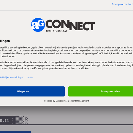
iet goed voorbereid op de nieuwe wet, die bij overtre
den die oplopen tot 4 procent van de omzet. Veel – 20
aties denken nog wel een jaar nodig te hebben om vol
 aan de eisen die de GDPR (in Nederland de AVG) stel
t ook of alle organisaties die zeggen klaar te zijn voor
elijk zijn. Het onderzoeksbureau meent dat slechts 
ocent ook werkelijk zaken als data discovery en
geregeld heeft. Het lijkt er volgens Forrester op dat m
t tot de eisen die de GDPR aan IT stelt. “Dat is kortzi
ewijzigd moeten worden als de GDPR straks daadwerke
ELEN