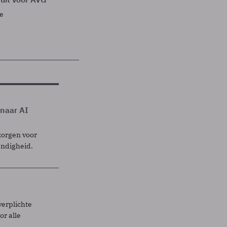
ie
 naar AI
zorgen voor
endigheid.
verplichte
r alle
.