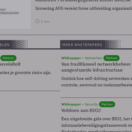
Invoering AVG vereist forse uitbreiding organisat
1 min
ELEN
MEER WHITEPAPERS
Partner
Whitepaper
Netwerken
Partner
ereiniteit
Van traditioneel netwerkbeheer
aangestuurde infrastructuur
ies je grootste risico zijn.
Ontdek hoe self-driving netwerken 
controle, eenvoud en toekomstbest
Whitepaper
Security
Partner
Voldoen aan BIO2
Een uitgebreide gids over BIO2, het 
informatiebeveiligingsframework voo
Nederlandse overheidsorganisaties