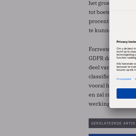
het gros dus nog n
tot boetes kan lei
procent - organis
te kunnen voldoen
Forrester betwijfel
GDPR dat ook werk
deel van die 30 pr
classificatie goed 
vooral heeft beperk
en zal radicaal g
werking treedt.”
GERELATEERDE ARTIK