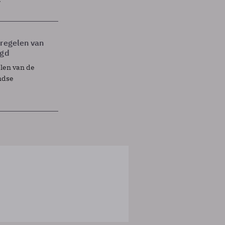
tregelen van
egd
elen van de
ndse