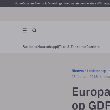
Home
Dossiers
Events & Opleidingen
Nieuwsbrieven
Vacatures
Whitepa
Business
Maatschappij
Tech & Toekomst
Carrière
Nieuws
Leiderschap
13 februari 2018
leest
Europa
op GD