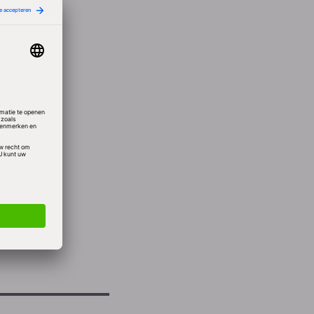
ding
ledig
t.
 de
een
en zich
chtig
lijk in