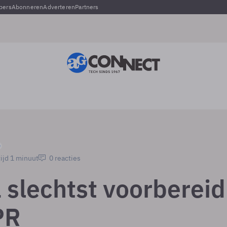
pers
Abonneren
Adverteren
Partners
ijd 1 minuut
0 reacties
 slechtst voorbereid
PR