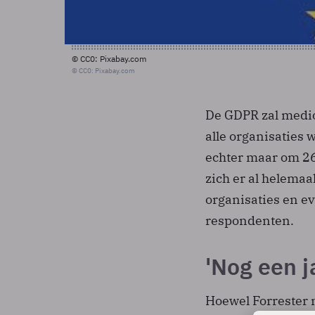
© CC0: Pixabay.com
© CC0: Pixabay.com
De GDPR zal medio
alle organisaties 
echter maar om 26 
zich er al helemaa
organisaties en e
respondenten.
'Nog een ja
Hoewel Forrester n