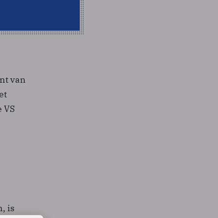
nt van
et
e VS
, is