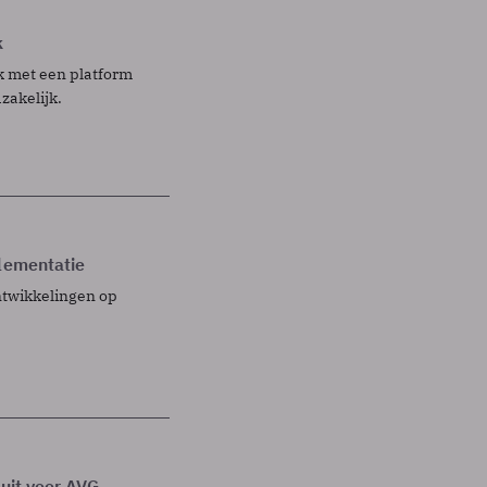
k
k met een platform
zakelijk.
plementatie
ntwikkelingen op
 uit voor AVG