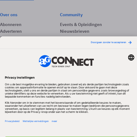
Over ons
Community
Abonneren
Events & Opleidingen
Adverteren
Nieuwsbrieven
Contact
Vacatures
Colofon
Whitepapers
Onze app
Privacyinstellingen
Volg ons
Redactionele partner
Algemene Voorwaarden & Copyrights
Privacy & Cookies