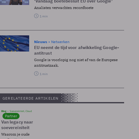
'Vandaag boetebesluit EU over Google'
Analisten verwachten recordboete
1 min
Nieuws
Netwerken
EU neemt de tijd voor afwikkeling Google-
antitrust
Google is voorlopig nog niet af van de Europese
antitrustzaak.
1 min
GERELATEERDE ARTIKELEN
Blog
Soevereinteit, Cloud
Partner
Van legacy naar
soevereiniteit
Waarom je oude