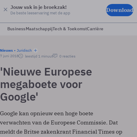
Jouw vak in je broekzak!
Download
De beste leeservaring met de app
Business
Maatschappij
Tech & Toekomst
Carrière
Nieuws
Juridisch
7 juni 2018
leestijd 1 minuut
0 reacties
'Nieuwe Europese
megaboete voor
Google'
Google kan opnieuw een hoge boete
verwachten van de Europese Commissie. Dat
meldt de Britse zakenkrant Financial Times op