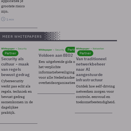
applicaties je
grootste risico
zijn.
1 min
MEER WHITEPAPERS
Whitepaper
Security
Whitepaper
Netwerken
Partner
Whitepaper
Security
Partner
Partner
Voldoen aan BIO2
Security als
Van traditioneel
Een uitgebreide gids over BIO2,
cultuur - maak
netwerkbeheer
het verplichte
van regels
naar AI
informatiebeveiligingsframework
bewust gedrag
aangestuurde
voor alle Nederlandse
infrastructuur
Cybersecurity
overheidsorganisaties.
werkt pas echt als
Ontdek hoe self-driving
regels, techniek en
netwerken zorgen voor
bewust gedrag
controle, eenvoud en
samenkomen in de
toekomstbestendigheid.
dagelijkse
praktijk.