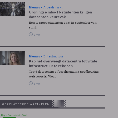
Nieuws
Arbeidsmarkt
Groningse mbo-IT-studenten krijgen
datacenter-keuzevak
Eerste groep studenten gaat in september van
start.
2 min
Nieuws
Infrastructuur
Kabinet overweegt datacentra tot vitale
infrastructuur te rekenen
Top 4 datacentra al beschermd na goedkeuring
wetsvoorstel Wozt.
1 min
GERELATEERDE ARTIKELEN
Blog
Soevereinteit, Cloud