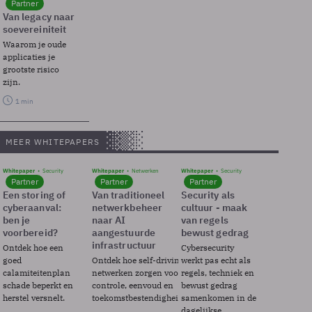
Partner
Van legacy naar
soevereiniteit
Waarom je oude
applicaties je
grootste risico
zijn.
1 min
MEER WHITEPAPERS
Whitepaper
Security
Whitepaper
Netwerken
Whitepaper
Security
Partner
Partner
Partner
Een storing of
Van traditioneel
Security als
cyberaanval:
netwerkbeheer
cultuur - maak
ben je
naar AI
van regels
voorbereid?
aangestuurde
bewust gedrag
infrastructuur
Ontdek hoe een
Cybersecurity
goed
Ontdek hoe self-driving
werkt pas echt als
calamiteitenplan
netwerken zorgen voor
regels, techniek en
schade beperkt en
controle, eenvoud en
bewust gedrag
herstel versnelt.
toekomstbestendigheid.
samenkomen in de
dagelijkse