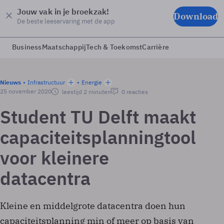
Jouw vak in je broekzak!
Download
De beste leeservaring met de app
Business
Maatschappij
Tech & Toekomst
Carrière
Nieuws
Infrastructuur
Energie
25 november 2020
leestijd 2 minuten
0 reacties
Student TU Delft maakt
capaciteitsplanningtool
voor kleinere
datacentra
Kleine en middelgrote datacentra doen hun
capaciteitsplanning min of meer op basis van