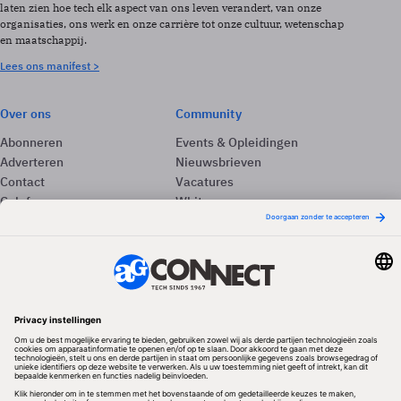
laten zien hoe tech elk aspect van ons leven verandert, van onze
organisaties, ons werk en onze carrière tot onze cultuur, wetenschap
en maatschappij.
Lees ons manifest >
Over ons
Community
Abonneren
Events & Opleidingen
Adverteren
Nieuwsbrieven
Contact
Vacatures
Colofon
Whitepapers
Onze app
Privacyinstellingen
Volg ons
Redactionele partner