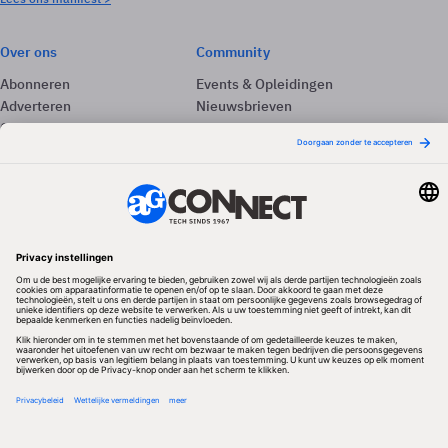
Over ons
Community
Abonneren
Events & Opleidingen
Adverteren
Nieuwsbrieven
Contact
Vacatures
Colofon
Whitepapers
Onze app
Privacyinstellingen
Volg ons
Redactionele partner
Algemene Voorwaarden & Copyrights
Privacy & Cookies