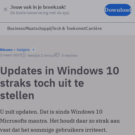
Jouw vak in je broekzak!
Download
De beste leeservaring met de app
Business
Maatschappij
Tech & Toekomst
Carrière
Nieuws
Gadgets
3 maart 2017
leestijd 1 minuut
0 reacties
Updates in Windows 10
straks toch uit te
stellen
U zult updaten. Dat is sinds Windows 10
Microsofts mantra. Het houdt daar zo strak aan
vast dat het sommige gebruikers irriteert.