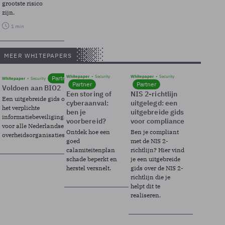
grootste risico
zijn.
1 min
MEER WHITEPAPERS
Whitepaper
Security
Whitepaper
Security
Partner
Whitepaper
Security
Partner
Partner
Voldoen aan BIO2
Een storing of
NIS 2-richtlijn
Een uitgebreide gids over BIO2,
cyberaanval:
uitgelegd: een
het verplichte
ben je
uitgebreide gids
informatiebeveiligingsframework
voorbereid?
voor compliance
voor alle Nederlandse
Ontdek hoe een
Ben je compliant
overheidsorganisaties.
goed
met de NIS 2-
calamiteitenplan
richtlijn? Hier vind
schade beperkt en
je een uitgebreide
herstel versnelt.
gids over de NIS 2-
richtlijn die je
helpt dit te
realiseren.