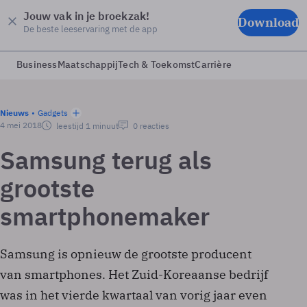
Jouw vak in je broekzak!
Download
De beste leeservaring met de app
Business
Maatschappij
Tech & Toekomst
Carrière
Nieuws
Gadgets
4 mei 2018
leestijd 1 minuut
0 reacties
Samsung terug als
grootste
smartphonemaker
Samsung is opnieuw de grootste producent
van smartphones. Het Zuid-Koreaanse bedrijf
was in het vierde kwartaal van vorig jaar even