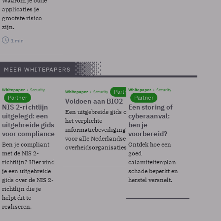
Waarom je oude
applicaties je
grootste risico
zijn.
1 min
MEER WHITEPAPERS
Whitepaper
Security
Whitepaper
Security
Partner
Whitepaper
Security
Partner
Partner
Voldoen aan BIO2
NIS 2-richtlijn
Een storing of
Een uitgebreide gids over BIO2,
uitgelegd: een
cyberaanval:
het verplichte
uitgebreide gids
ben je
informatiebeveiligingsframework
voor compliance
voorbereid?
voor alle Nederlandse
Ben je compliant
Ontdek hoe een
overheidsorganisaties.
met de NIS 2-
goed
richtlijn? Hier vind
calamiteitenplan
je een uitgebreide
schade beperkt en
gids over de NIS 2-
herstel versnelt.
richtlijn die je
helpt dit te
realiseren.