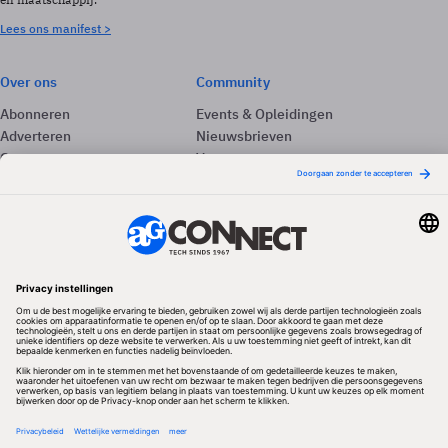
Lees ons manifest >
Over ons
Community
Abonneren
Events & Opleidingen
Adverteren
Nieuwsbrieven
Contact
Vacatures
Colofon
Whitepapers
Onze app
Privacyinstellingen
Volg ons
Redactionele partner