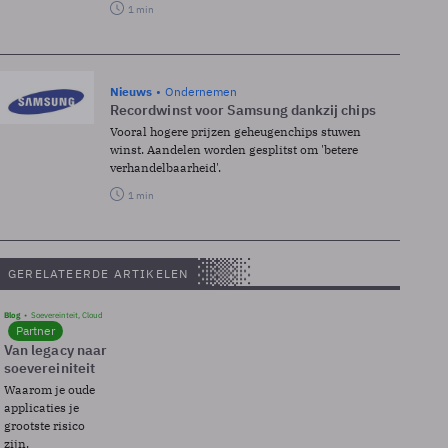
1 min
Nieuws
Ondernemen
Recordwinst voor Samsung dankzij chips
Vooral hogere prijzen geheugenchips stuwen
winst. Aandelen worden gesplitst om 'betere
verhandelbaarheid'.
1 min
GERELATEERDE ARTIKELEN
Blog
Soevereinteit, Cloud
Partner
Van legacy naar
soevereiniteit
Waarom je oude
applicaties je
grootste risico
zijn.