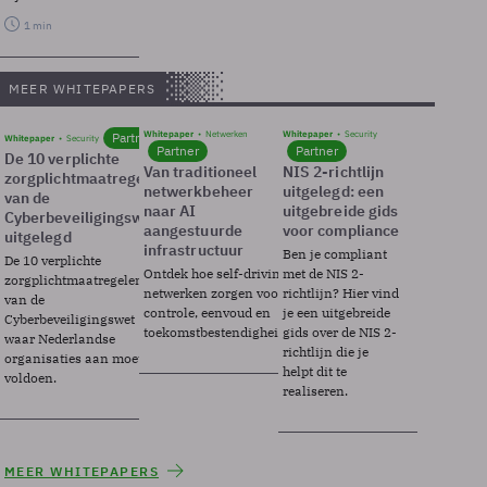
1 min
MEER WHITEPAPERS
Whitepaper
Netwerken
Whitepaper
Security
Partner
Whitepaper
Security
Partner
Partner
De 10 verplichte
Van traditioneel
NIS 2-richtlijn
zorgplichtmaatregelen
netwerkbeheer
uitgelegd: een
van de
naar AI
uitgebreide gids
Cyberbeveiligingswet
aangestuurde
voor compliance
uitgelegd
infrastructuur
Ben je compliant
De 10 verplichte
Ontdek hoe self-driving
met de NIS 2-
zorgplichtmaatregelen
netwerken zorgen voor
richtlijn? Hier vind
van de
controle, eenvoud en
je een uitgebreide
Cyberbeveiligingswet
toekomstbestendigheid.
gids over de NIS 2-
waar Nederlandse
richtlijn die je
organisaties aan moeten
helpt dit te
voldoen.
realiseren.
MEER WHITEPAPERS