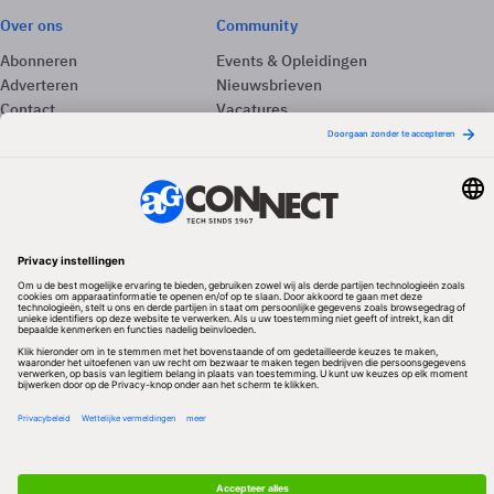
Over ons
Community
Abonneren
Events & Opleidingen
Adverteren
Nieuwsbrieven
Contact
Vacatures
Colofon
Whitepapers
Onze app
Privacyinstellingen
Volg ons
Redactionele partner
Algemene Voorwaarden & Copyrights
Privacy & Cookies