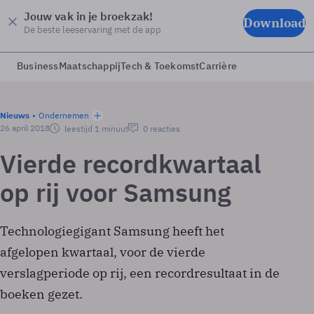
Jouw vak in je broekzak!
Download
De beste leeservaring met de app
Business
Maatschappij
Tech & Toekomst
Carrière
Nieuws
Ondernemen
26 april 2018
leestijd 1 minuut
0 reacties
Vierde recordkwartaal
op rij voor Samsung
Technologiegigant Samsung heeft het
afgelopen kwartaal, voor de vierde
verslagperiode op rij, een recordresultaat in de
boeken gezet.