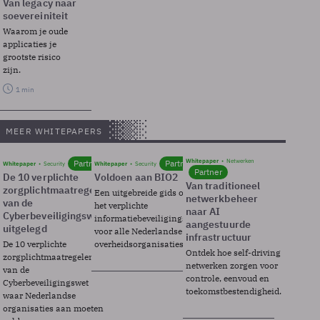
Van legacy naar
soevereiniteit
Waarom je oude
applicaties je
grootste risico
zijn.
1 min
MEER WHITEPAPERS
Whitepaper
Netwerken
Partner
Partner
Whitepaper
Security
Whitepaper
Security
Partner
De 10 verplichte
Voldoen aan BIO2
Van traditioneel
zorgplichtmaatregelen
Een uitgebreide gids over BIO2,
netwerkbeheer
van de
het verplichte
naar AI
Cyberbeveiligingswet
informatiebeveiligingsframework
aangestuurde
uitgelegd
voor alle Nederlandse
infrastructuur
De 10 verplichte
overheidsorganisaties.
Ontdek hoe self-driving
zorgplichtmaatregelen
netwerken zorgen voor
van de
controle, eenvoud en
Cyberbeveiligingswet
toekomstbestendigheid.
waar Nederlandse
organisaties aan moeten