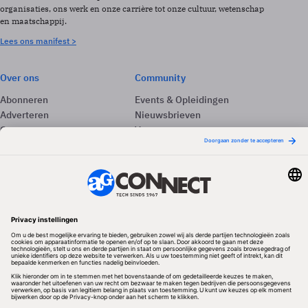
organisaties, ons werk en onze carrière tot onze cultuur, wetenschap
en maatschappij.
Lees ons manifest >
Over ons
Community
Abonneren
Events & Opleidingen
Adverteren
Nieuwsbrieven
Contact
Vacatures
Colofon
Whitepapers
Onze app
Privacyinstellingen
Volg ons
Redactionele partner