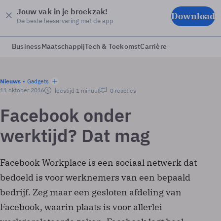
Jouw vak in je broekzak!
Download
De beste leeservaring met de app
Business
Maatschappij
Tech & Toekomst
Carrière
Nieuws
Gadgets
11 oktober 2016
leestijd 1 minuut
0 reacties
Facebook onder
werktijd? Dat mag
Facebook Workplace is een sociaal netwerk dat
bedoeld is voor werknemers van een bepaald
bedrijf. Zeg maar een gesloten afdeling van
Facebook, waarin plaats is voor allerlei