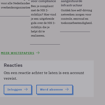
voor compliance
aangestuurde
voor alle Nederlandse
infrastructuur
Ben je compliant
overheidsorganisaties.
met de NIS 2-
Ontdek hoe self-driving
richtlijn? Hier vind
netwerken zorgen voor
je een uitgebreide
controle, eenvoud en
gids over de NIS 2-
toekomstbestendigheid.
richtlijn die je
helpt dit te
realiseren.
MEER WHITEPAPERS
Reacties
Om een reactie achter te laten is een account
vereist.
Inloggen
Word abonnee