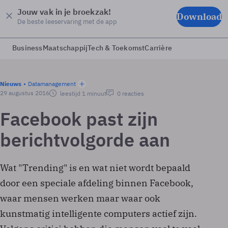
Jouw vak in je broekzak!
Download
De beste leeservaring met de app
Business
Maatschappij
Tech & Toekomst
Carrière
Nieuws
Datamanagement
29 augustus 2016
leestijd 1 minuut
0 reacties
Facebook past zijn
berichtvolgorde aan
Wat "Trending" is en wat niet wordt bepaald
door een speciale afdeling binnen Facebook,
waar mensen werken maar waar ook
kunstmatig intelligente computers actief zijn.