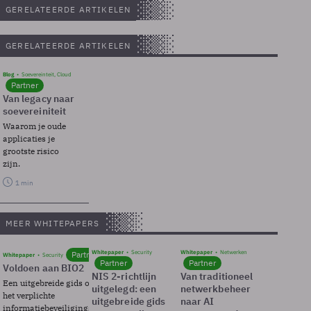
GERELATEERDE ARTIKELEN
GERELATEERDE ARTIKELEN
Blog
Soevereinteit, Cloud
Partner
Van legacy naar
soevereiniteit
Waarom je oude
applicaties je
grootste risico
zijn.
1 min
MEER WHITEPAPERS
Whitepaper
Security
Whitepaper
Netwerken
Partner
Whitepaper
Security
Partner
Partner
Voldoen aan BIO2
NIS 2-richtlijn
Van traditioneel
Een uitgebreide gids over BIO2,
uitgelegd: een
netwerkbeheer
het verplichte
uitgebreide gids
naar AI
informatiebeveiligingsframework