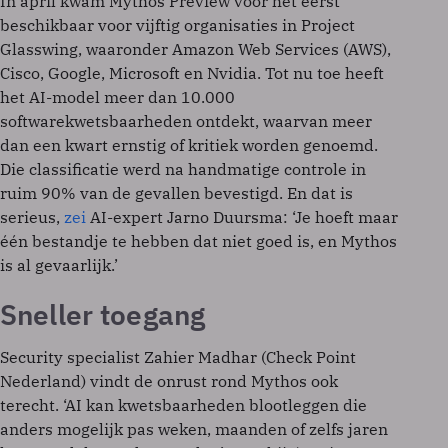
In april kwam Mythos Preview voor het eerst
beschikbaar voor vijftig organisaties in Project
Glasswing, waaronder Amazon Web Services (AWS),
Cisco, Google, Microsoft en Nvidia. Tot nu toe heeft
het AI-model meer dan 10.000
softwarekwetsbaarheden ontdekt, waarvan meer
dan een kwart ernstig of kritiek worden genoemd.
Die classificatie werd na handmatige controle in
ruim 90% van de gevallen bevestigd. En dat is
serieus,
zei
AI-expert Jarno Duursma: ‘Je hoeft maar
één bestandje te hebben dat niet goed is, en Mythos
is al gevaarlijk.’
Sneller toegang
Security specialist Zahier Madhar (Check Point
Nederland) vindt de onrust rond Mythos ook
terecht. ‘AI kan kwetsbaarheden blootleggen die
anders mogelijk pas weken, maanden of zelfs jaren