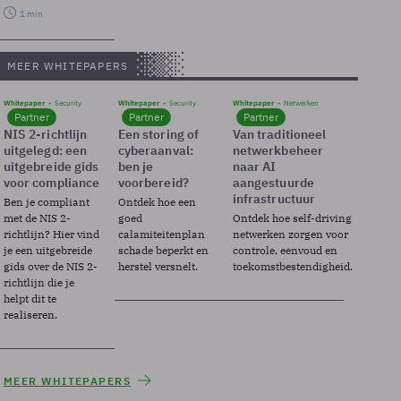
1 min
MEER WHITEPAPERS
Whitepaper
Security
Whitepaper
Security
Whitepaper
Netwerken
Partner
Partner
Partner
NIS 2-richtlijn
Een storing of
Van traditioneel
uitgelegd: een
cyberaanval:
netwerkbeheer
uitgebreide gids
ben je
naar AI
voor compliance
voorbereid?
aangestuurde
infrastructuur
Ben je compliant
Ontdek hoe een
met de NIS 2-
goed
Ontdek hoe self-driving
richtlijn? Hier vind
calamiteitenplan
netwerken zorgen voor
je een uitgebreide
schade beperkt en
controle, eenvoud en
gids over de NIS 2-
herstel versnelt.
toekomstbestendigheid.
richtlijn die je
helpt dit te
realiseren.
MEER WHITEPAPERS