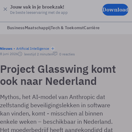
Jouw vak in je broekzak!
Download
De beste leeservaring met de app
Business
Maatschappij
Tech & Toekomst
Carrière
Nieuws
Artificial Intelligence
8 juni 2026
leestijd 2 minuten
0 reacties
Project Glasswing komt
ook naar Nederland
Mythos, het AI-model van Anthropic dat
zelfstandig beveiligingslekken in software
kan vinden, komt - misschien al binnen
enkele weken – beschikbaar in Nederland.
Het moederbedrijf heeft aangekondigd dat