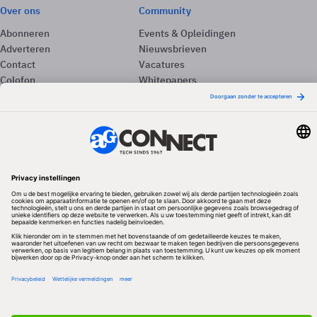
Over ons
Community
Abonneren
Events & Opleidingen
Adverteren
Nieuwsbrieven
Contact
Vacatures
Colofon
Whitepapers
Onze app
Privacyinstellingen
Volg ons
Redactionele partner
Algemene Voorwaarden & Copyrights
Privacy & Cookies