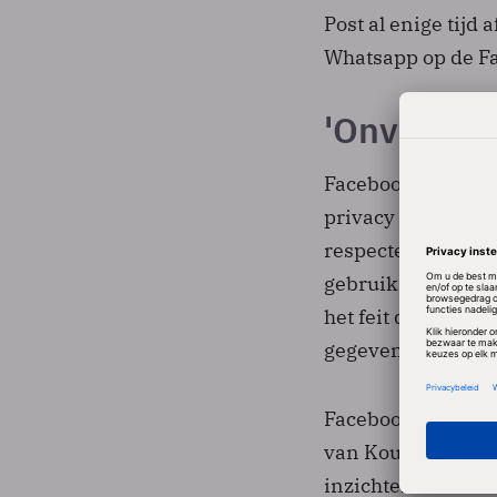
Post al enige tijd
Whatsapp op de F
'Onvrede g
Facebook heeft bi
privacy en databe
respecteren. Volg
gebruik van data 
het feit dat derd
gegevens van Fac
Facebook CEO Mark
van Koum door he
inzichten over de 