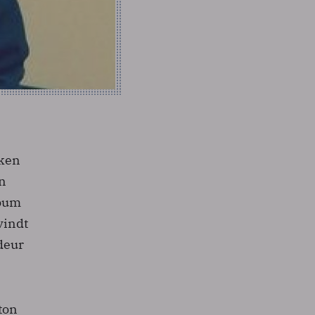
aken
an
oum
vindt
deur
ton