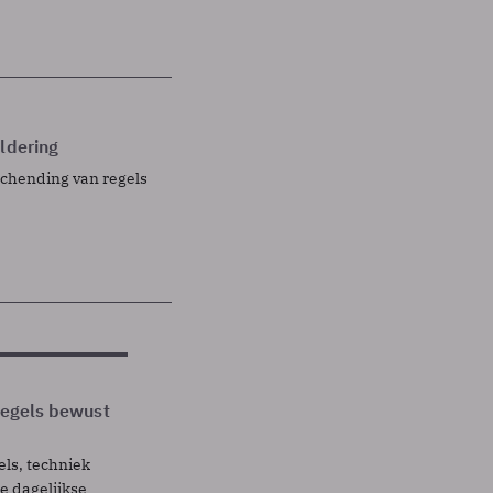
ldering
schending van regels
 regels bewust
els, techniek
 dagelijkse