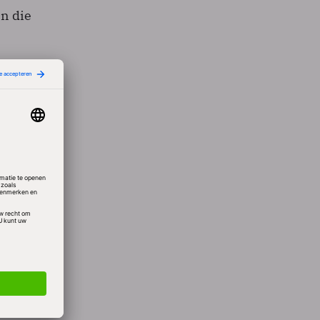
en die
ng tot
t
 met
ost
de