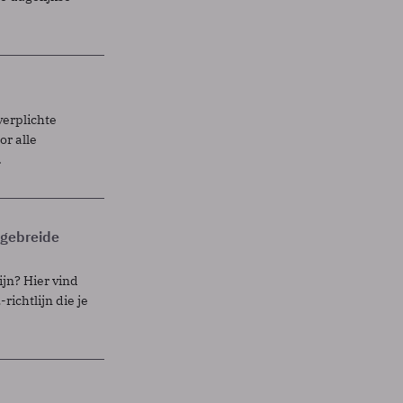
verplichte
r alle
.
itgebreide
ijn? Hier vind
richtlijn die je