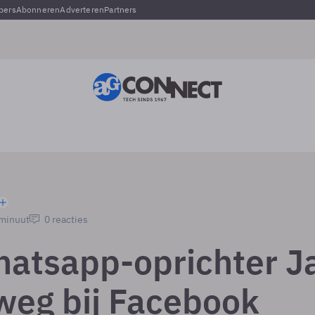
pers
Abonneren
Adverteren
Partners
 minuut
0 reacties
atsapp-oprichter J
eg bij Facebook