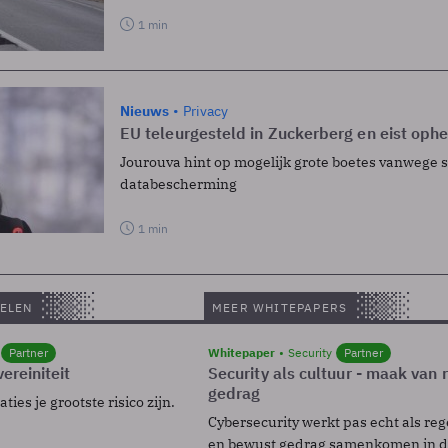
1 min
Nieuws
Privacy
EU teleurgesteld in Zuckerberg en eist ophe
Jourouva hint op mogelijk grote boetes vanwege 
databescherming
1 min
ELEN
MEER WHITEPAPERS
Partner
Whitepaper
Security
Partner
ereiniteit
Security als cultuur - maak van
gedrag
ies je grootste risico zijn.
Cybersecurity werkt pas echt als reg
en bewust gedrag samenkomen in de