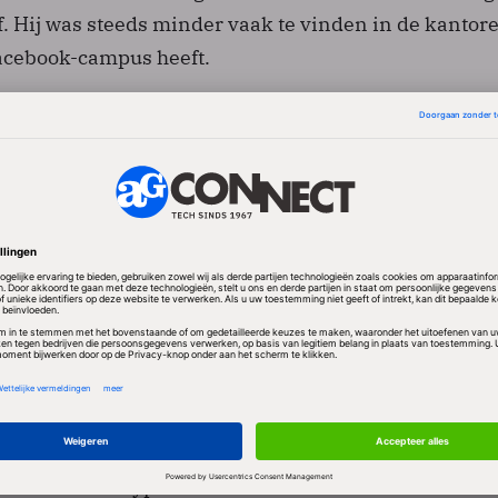
 af. Hij was steeds minder vaak te vinden in de kantor
acebook-campus heeft.
roeide'
j de overname bezworen dat de waarden met betrekki
scherming die Koum en Acton nastreefden, zou
ens The Washington Post groeide de onvrede rond he
als gevolg van de onthullingen hoe Facebook omging
en zoals Cambridge Analytica, misbruik maakten van
ebook-gebruikers.
 Zuckerberg plaatste een antwoord op de vertrek-p
m uitbundig te bedanken voor de samenwerking en 
inzet van encryptie en het centraal stellen van de