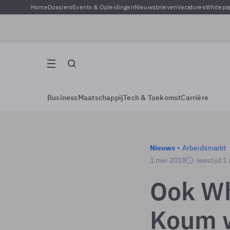
Home
Dossiers
Events & Opleidingen
Nieuwsbrieven
Vacatures
Whitepa
Business
Maatschappij
Tech & Toekomst
Carrière
Nieuws
Arbeidsmarkt
1 mei 2018
leestijd 1
Ook Wh
Koum w