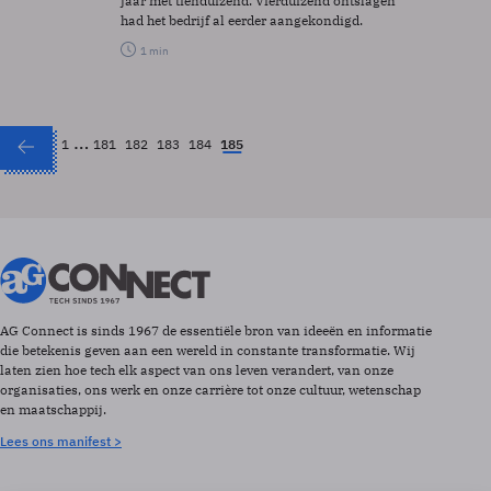
jaar met tienduizend. Vierduizend ontslagen
had het bedrijf al eerder aangekondigd.
1 min
…
1
181
182
183
184
185
AG Connect is sinds 1967 de essentiële bron van ideeën en informatie
die betekenis geven aan een wereld in constante transformatie. Wij
laten zien hoe tech elk aspect van ons leven verandert, van onze
organisaties, ons werk en onze carrière tot onze cultuur, wetenschap
en maatschappij.
Lees ons manifest >