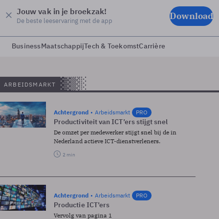
Jouw vak in je broekzak!
Download
De beste leeservaring met de app
Business
Maatschappij
Tech & Toekomst
Carrière
ARBEIDSMARKT
Achtergrond
Arbeidsmarkt
PRO
Productiviteit van ICT’ers stijgt snel
De omzet per medewerker stijgt snel bij de in
Nederland actieve ICT-dienstverleners.
2 min
Achtergrond
Arbeidsmarkt
PRO
Productie ICT’ers
Vervolg van pagina 1