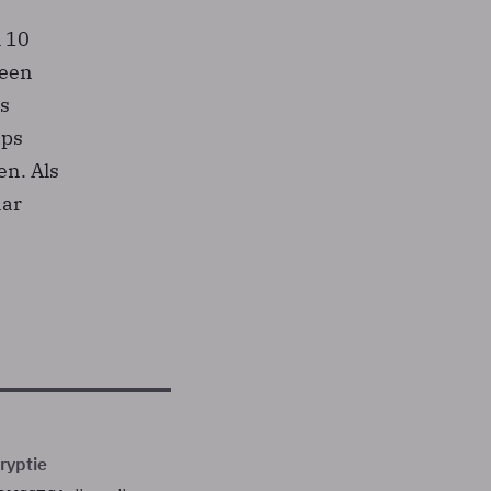
l 10
 een
is
ips
en. Als
aar
ryptie