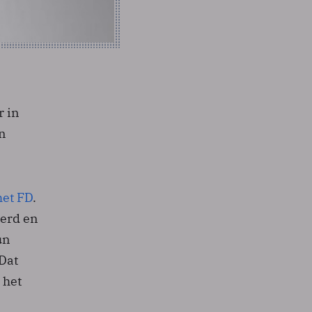
r in
in
het FD
.
eerd en
un
 Dat
 het