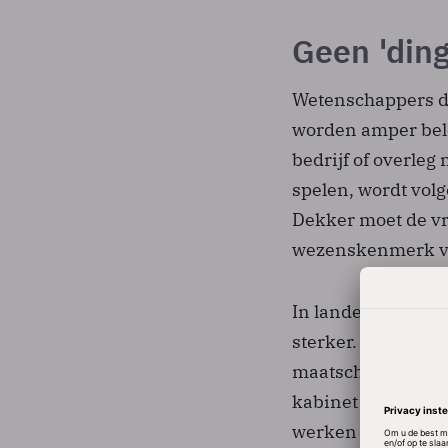
Geen 'ding
Wetenschappers die
worden amper bel
bedrijf of overleg
spelen, wordt volg
Dekker moet de vra
wezenskenmerk va
In landen om ons h
sterker. Daar hee
maatschappelijke i
kabinet wil daaro
werken met bedrij