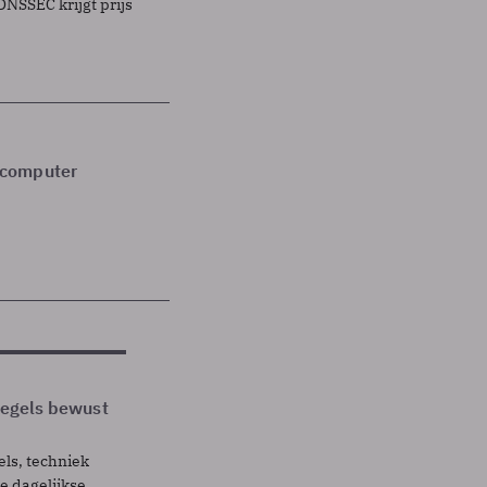
DNSSEC krijgt prijs
mcomputer
 regels bewust
els, techniek
 dagelijkse