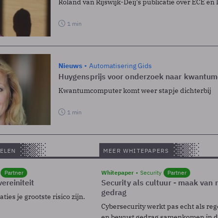
Roland van Rijswijk-Deij's publicatie over ECE en 
1 min
Nieuws
Automatisering Gids
Huygensprijs voor onderzoek naar kwantu
Kwantumcomputer komt weer stapje dichterbij
1 min
ELEN
MEER WHITEPAPERS
Partner
Whitepaper
Security
Partner
ereiniteit
Security als cultuur - maak van
gedrag
ies je grootste risico zijn.
Cybersecurity werkt pas echt als reg
en bewust gedrag samenkomen in de