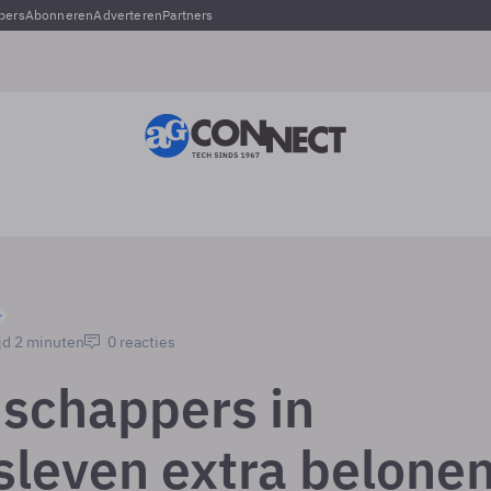
pers
Abonneren
Adverteren
Partners
jd 2 minuten
0 reacties
schappers in
sleven extra belonen