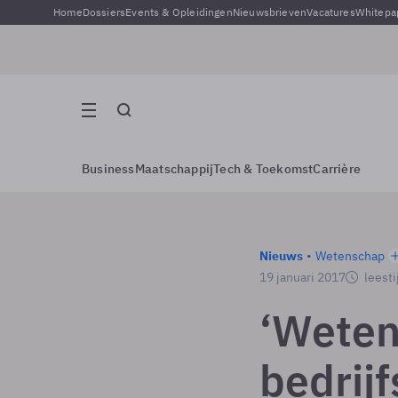
Home
Dossiers
Events & Opleidingen
Nieuwsbrieven
Vacatures
Whitepa
Business
Maatschappij
Tech & Toekomst
Carrière
Nieuws
Wetenschap
19 januari 2017
leesti
‘Weten
bedrijf