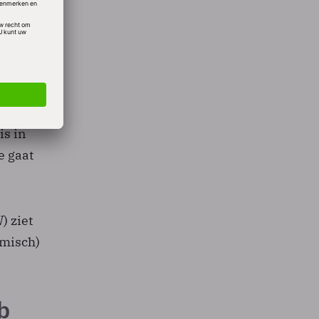
cier
ing van
al
is in
e gaat
 ziet
omisch)
b