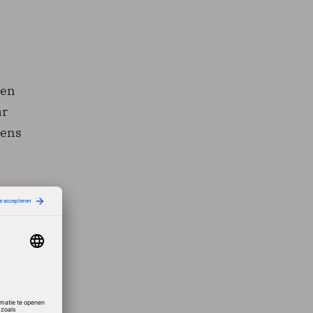
een
ar
gens
el
t
en te