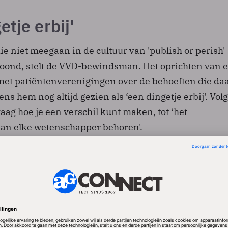
etje erbij'
 niet meegaan in de cultuur van 'publish or perish'
oond, stelt de VVD-bewindsman. Het oprichten van 
 met patiëntenverenigingen over de behoeften die da
ens hem nog altijd gezien als ‘een dingetje erbij'. Vol
ag hoe je een verschil kunt maken, tot ‘het
n elke wetenschapper behoren'.
een is link tussen instituten en het bedrijfsleven ve
ft wetenschappelijke kennis meer economische en
mpact dan bij ons, signaleert de staatssecretaris. He
m dat wetenschappers extra prikkels krijgen om sam
ven en organisaties.