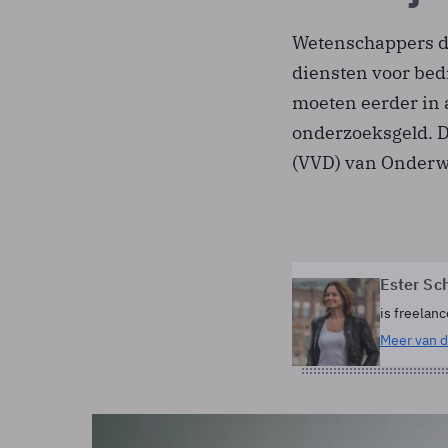
Wetenschappers di
diensten voor bed
moeten eerder in
onderzoeksgeld. Da
(VVD) van Onderwi
Ester Sc
is freelanc
Meer van d