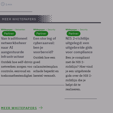
1 min
MEER WHITEPAPERS
Whitepaper
Netwerken
Whitepaper
Security
Whitepaper
Security
Partner
Partner
Partner
Van traditioneel
Een storing of
NIS 2-richtlijn
netwerkbeheer
cyberaanval:
uitgelegd: een
naar AI
ben je
uitgebreide gids
aangestuurde
voorbereid?
voor compliance
infrastructuur
Ontdek hoe een
Ben je compliant
Ontdek hoe self-driving
goed
met de NIS 2-
netwerken zorgen voor
calamiteitenplan
richtlijn? Hier vind
controle, eenvoud en
schade beperkt en
je een uitgebreide
toekomstbestendigheid.
herstel versnelt.
gids over de NIS 2-
richtlijn die je
helpt dit te
realiseren.
MEER WHITEPAPERS