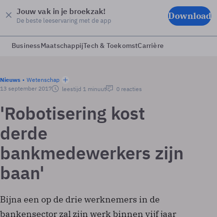
Jouw vak in je broekzak!
Download
De beste leeservaring met de app
Business
Maatschappij
Tech & Toekomst
Carrière
Nieuws
Wetenschap
13 september 2017
leestijd 1 minuut
0 reacties
'Robotisering kost
derde
bankmedewerkers zijn
baan'
Bijna een op de drie werknemers in de
bankensector zal zijn werk binnen vijf jaar