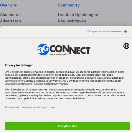
Over ons
Community
Abonneren
Events & Opleidingen
Adverteren
Nieuwsbrieven
Contact
Vacatures
Colofon
Whitepapers
Onze app
Privacyinstellingen
Volg ons
Redactionele partner
Algemene Voorwaarden & Copyrights
Privacy & Cookies