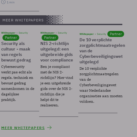
1 min
MEER WHITEPAPERS
Whitepaper
Security
Whitepaper
Security
Partner
Whitepaper
Security
Partner
Partner
De 10 verplichte
Security als
NIS 2-richtlijn
zorgplichtmaatregelen
cultuur - maak
uitgelegd: een
van de
van regels
uitgebreide gids
Cyberbeveiligingswet
bewust gedrag
voor compliance
uitgelegd
Cybersecurity
Ben je compliant
De 10 verplichte
werkt pas echt als
met de NIS 2-
zorgplichtmaatregelen
regels, techniek en
richtlijn? Hier vind
van de
bewust gedrag
je een uitgebreide
Cyberbeveiligingswet
samenkomen in de
gids over de NIS 2-
waar Nederlandse
dagelijkse
richtlijn die je
organisaties aan moeten
praktijk.
helpt dit te
voldoen.
realiseren.
MEER WHITEPAPERS