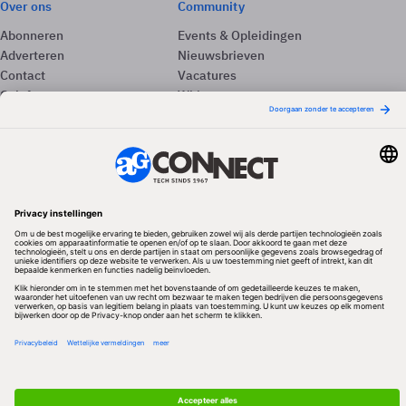
Over ons
Community
Abonneren
Events & Opleidingen
Adverteren
Nieuwsbrieven
Contact
Vacatures
Colofon
Whitepapers
Onze app
Privacyinstellingen
Volg ons
Redactionele partner
Algemene Voorwaarden & Copyrights
Privacy & Cookies