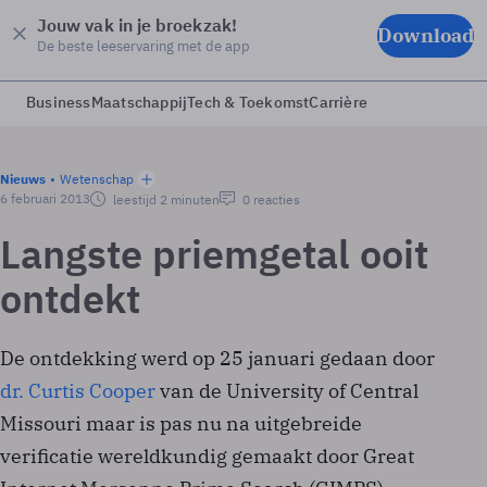
Jouw vak in je broekzak!
Download
De beste leeservaring met de app
Business
Maatschappij
Tech & Toekomst
Carrière
Nieuws
Wetenschap
6 februari 2013
leestijd 2 minuten
0 reacties
Langste priemgetal ooit
ontdekt
De ontdekking werd op 25 januari gedaan door
dr. Curtis Cooper
van de University of Central
Missouri maar is pas nu na uitgebreide
verificatie wereldkundig gemaakt door Great