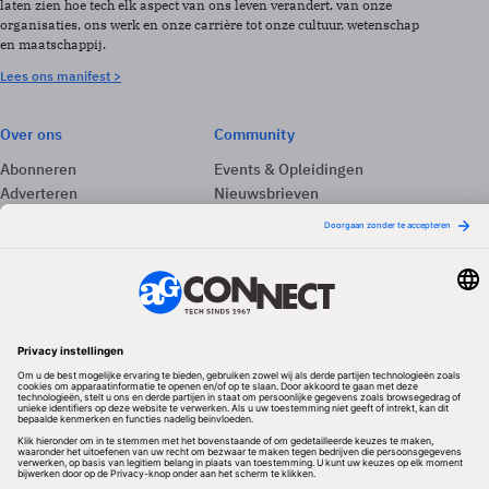
laten zien hoe tech elk aspect van ons leven verandert, van onze
organisaties, ons werk en onze carrière tot onze cultuur, wetenschap
en maatschappij.
Lees ons manifest >
Over ons
Community
Abonneren
Events & Opleidingen
Adverteren
Nieuwsbrieven
Contact
Vacatures
Colofon
Whitepapers
Onze app
Privacyinstellingen
Volg ons
Redactionele partner