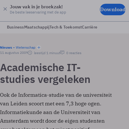
Jouw vak in je broekzak!
Download
De beste leeservaring met de app
Business
Maatschappij
Tech & Toekomst
Carrière
Nieuws
Wetenschap
11 augustus 2009
leestijd 1 minuut
0 reacties
Academische IT-
studies vergeleken
Ook de Informatica-studie van de universiteit
van Leiden scoort met een 7,3 hoge ogen.
Informatiekunde aan de Universiteit van
Amsterdam wordt door de eigen studenten