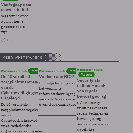
Van legacy naar
soevereiniteit
Waarom je oude
applicaties je
grootste risico
zijn.
1 min
MEER WHITEPAPERS
Whitepaper
Security
Partner
Partner
Whitepaper
Security
Whitepaper
Security
Partner
De 10 verplichte
Voldoen aan BIO2
Security als
zorgplichtmaatregelen
Een uitgebreide gids over BIO2,
cultuur - maak
van de
het verplichte
van regels
Cyberbeveiligingswet
informatiebeveiligingsframework
bewust gedrag
uitgelegd
voor alle Nederlandse
Cybersecurity
De 10 verplichte
overheidsorganisaties.
werkt pas echt als
zorgplichtmaatregelen
regels, techniek en
van de
bewust gedrag
Cyberbeveiligingswet
samenkomen in de
waar Nederlandse
dagelijkse
organisaties aan moeten