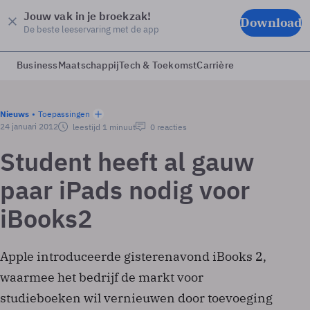
Jouw vak in je broekzak!
Download
De beste leeservaring met de app
Business
Maatschappij
Tech & Toekomst
Carrière
Nieuws
Toepassingen
24 januari 2012
leestijd 1 minuut
0 reacties
Student heeft al gauw
paar iPads nodig voor
iBooks2
Apple introduceerde gisterenavond iBooks 2,
waarmee het bedrijf de markt voor
studieboeken wil vernieuwen door toevoeging