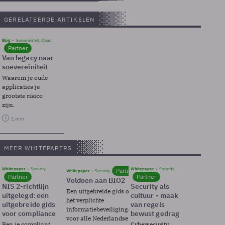
GERELATEERDE ARTIKELEN
Blog
Soevereinteit, Cloud
Partner
Van legacy naar
soevereiniteit
Waarom je oude
applicaties je
grootste risico
zijn.
1 min
MEER WHITEPAPERS
Whitepaper
Security
Whitepaper
Security
Partner
Whitepaper
Security
Partner
Partner
Voldoen aan BIO2
NIS 2-richtlijn
Security als
Een uitgebreide gids over BIO2,
uitgelegd: een
cultuur - maak
het verplichte
uitgebreide gids
van regels
informatiebeveiligingsframework
voor compliance
bewust gedrag
voor alle Nederlandse
Ben je compliant
Cybersecurity