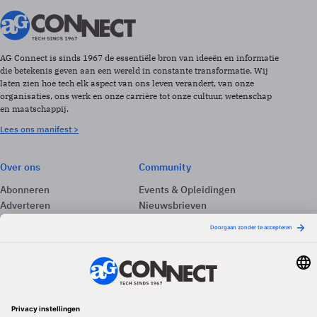
AG Connect is sinds 1967 de essentiële bron van ideeën en informatie
die betekenis geven aan een wereld in constante transformatie. Wij
laten zien hoe tech elk aspect van ons leven verandert, van onze
organisaties, ons werk en onze carrière tot onze cultuur, wetenschap
en maatschappij.
Lees ons manifest >
Over ons
Community
Abonneren
Events & Opleidingen
Adverteren
Nieuwsbrieven
Contact
Vacatures
Colofon
Whitepapers
Onze app
Privacyinstellingen
Volg ons