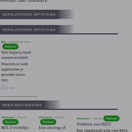
besmet met malware.
GERELATEERDE ARTIKELEN
GERELATEERDE ARTIKELEN
Blog
Soevereinteit, Cloud
Partner
Van legacy naar
soevereiniteit
Waarom je oude
applicaties je
grootste risico
zijn.
1 min
MEER WHITEPAPERS
Whitepaper
Security
Whitepaper
Security
Partner
Whitepaper
Security
Partner
Partner
Voldoen aan BIO2
NIS 2-richtlijn
Een storing of
Een uitgebreide gids over BIO2,