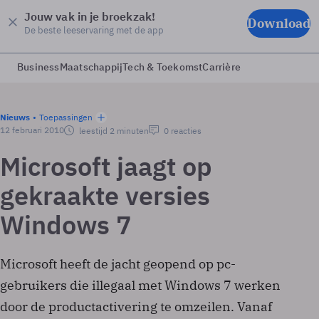
Jouw vak in je broekzak!
Download
De beste leeservaring met de app
Business
Maatschappij
Tech & Toekomst
Carrière
Nieuws
Toepassingen
12 februari 2010
leestijd 2 minuten
0 reacties
Microsoft jaagt op
gekraakte versies
Windows 7
Microsoft heeft de jacht geopend op pc-
gebruikers die illegaal met Windows 7 werken
door de productactivering te omzeilen. Vanaf