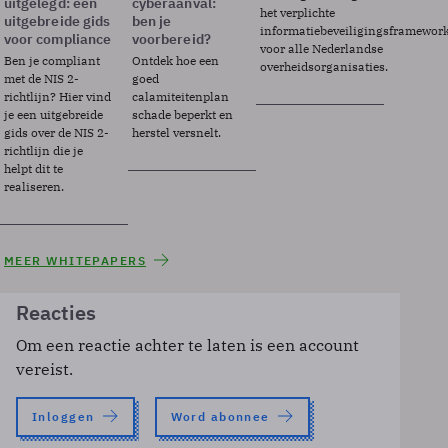
uitgelegd: een
cyberaanval:
het verplichte
uitgebreide gids
ben je
informatiebeveiligingsframewor
voor compliance
voorbereid?
voor alle Nederlandse
Ben je compliant
Ontdek hoe een
overheidsorganisaties.
met de NIS 2-
goed
richtlijn? Hier vind
calamiteitenplan
je een uitgebreide
schade beperkt en
gids over de NIS 2-
herstel versnelt.
richtlijn die je
helpt dit te
realiseren.
MEER WHITEPAPERS
Reacties
Om een reactie achter te laten is een account
vereist.
Inloggen
Word abonnee