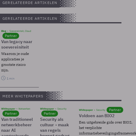
GERELATEERDE ARTIKELEN
GERELATEERDE ARTIKELEN
Blog
Soevereinteit, Cloud
Partner
Van legacy naar
soevereiniteit
Waarom je oude
applicaties je
grootste risico
zijn.
1 min
MEER WHITEPAPERS
Whitepaper
Netwerken
Whitepaper
Security
Partner
Whitepaper
Security
Partner
Partner
Voldoen aan BIO2
Van traditioneel
Security als
Een uitgebreide gids over BIO2,
netwerkbeheer
cultuur - maak
het verplichte
naar AI
van regels
informatiebeveiligingsframewor
aangestuurde
bewust gedrag