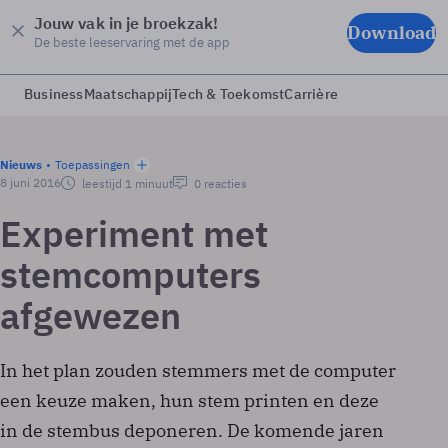
Jouw vak in je broekzak!
Download
De beste leeservaring met de app
Business
Maatschappij
Tech & Toekomst
Carrière
Nieuws
Toepassingen
8 juni 2016
leestijd 1 minuut
0 reacties
Experiment met
stemcomputers
afgewezen
In het plan zouden stemmers met de computer
een keuze maken, hun stem printen en deze
in de stembus deponeren. De komende jaren