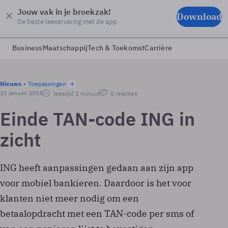
Jouw vak in je broekzak!
Download
De beste leeservaring met de app
Business
Maatschappij
Tech & Toekomst
Carrière
Nieuws
Toepassingen
23 januari 2018
leestijd 1 minuut
0 reacties
Einde TAN-code ING in
zicht
ING heeft aanpassingen gedaan aan zijn app
voor mobiel bankieren. Daardoor is het voor
klanten niet meer nodig om een
betaalopdracht met een TAN-code per sms of