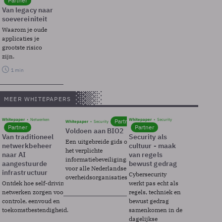
Partner
Van legacy naar
soevereiniteit
Waarom je oude
applicaties je
grootste risico
zijn.
1 min
MEER WHITEPAPERS
Whitepaper
Netwerken
Whitepaper
Security
Partner
Whitepaper
Security
Partner
Partner
Voldoen aan BIO2
Van traditioneel
Security als
Een uitgebreide gids over BIO2,
netwerkbeheer
cultuur - maak
het verplichte
naar AI
van regels
informatiebeveiligingsframework
aangestuurde
bewust gedrag
voor alle Nederlandse
infrastructuur
Cybersecurity
overheidsorganisaties.
Ontdek hoe self-driving
werkt pas echt als
netwerken zorgen voor
regels, techniek en
controle, eenvoud en
bewust gedrag
toekomstbestendigheid.
samenkomen in de
dagelijkse