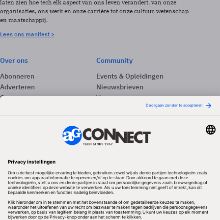
laten zien hoe tech elk aspect van ons leven verandert, van onze
organisaties, ons werk en onze carrière tot onze cultuur, wetenschap
en maatschappij.
Lees ons manifest >
Over ons
Community
Abonneren
Events & Opleidingen
Adverteren
Nieuwsbrieven
Contact
Vacatures
Colofon
Whitepapers
Onze app
Privacyinstellingen
Volg ons
Redactionele partner