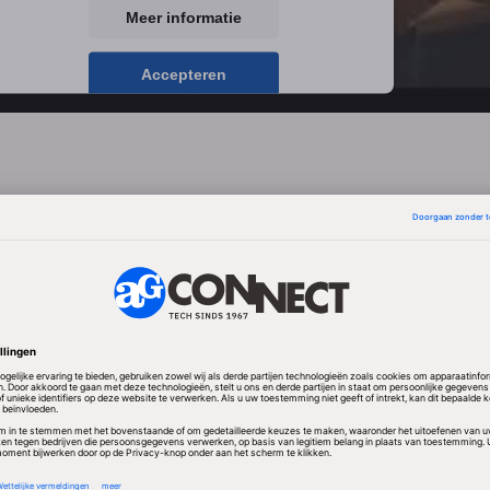
Meer informatie
Accepteren
powered by
Usercentrics Consent Management
Platform
 was nog afhankelijk van mensen om goede resultate
The Verge.
Met een dataset van meer dan 100.000 Go
t systeem getraind.
e, AlphaGo Zero, is alleen maar getraind met de basi
e kennis bracht het systeem zichzelf bij. Go Zero tra
et zichzelf te spelen en keer op keer van zichzelf te 
nen versloeg Zero de eerste versie van AlphaGo. De