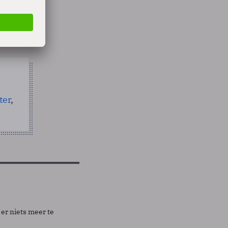
veel
ht
ter
,
er niets meer te