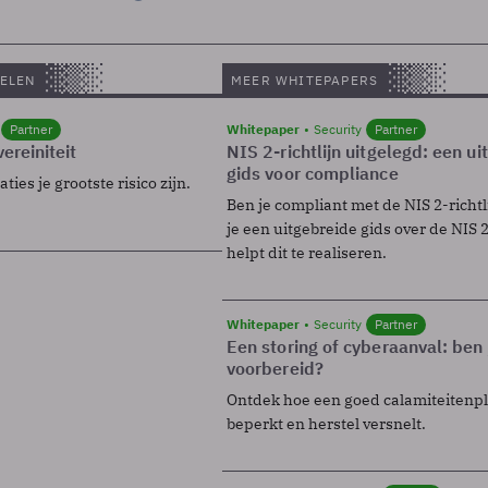
ELEN
MEER WHITEPAPERS
Partner
Whitepaper
Security
Partner
ereiniteit
NIS 2-richtlijn uitgelegd: een u
gids voor compliance
ies je grootste risico zijn.
Ben je compliant met de NIS 2-richtl
je een uitgebreide gids over de NIS 2-
helpt dit te realiseren.
Whitepaper
Security
Partner
Een storing of cyberaanval: ben 
voorbereid?
Ontdek hoe een goed calamiteitenp
beperkt en herstel versnelt.