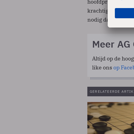
hoofdprogrammeur 
krachtiger is dat 
nodig dan voorgaa
Meer AG 
Altijd op de hoo
like ons
op Face
GERELATEERDE ARTIK