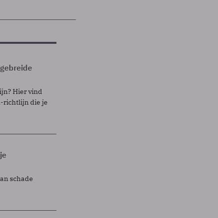
itgebreide
ijn? Hier vind
richtlijn die je
je
lan schade