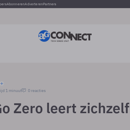
pers
Abonneren
Adverteren
Partners
ijd 1 minuut
0 reacties
o Zero leert zichzelf