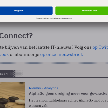
zegt tegen The Verge dat deze versie van AlphaGo 
voorgaande versies – het heeft veel minder rekenkrac
nde versies.
Connect?
gte blijven van het laatste IT-nieuws? Volg ons
op Twit
book
of abonneer je
op onze nieuwsbrief.
ELEN
Nieuws
Analytics
AlphaGo geen dreiging meer voor go-cracks
Het team ontwikkelaars achter AlphaGo vindt dat 
winnen valt.