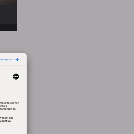
n te
sregels
inde
winnen.