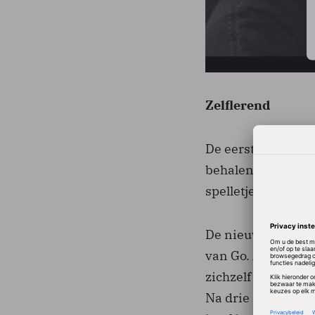
Zelflerend
De eerste AlphaGo
behalen,
schrijft 
spelletjes werd he
De nieuwe softwar
van Go. Alle ander
zichzelf door Go m
Na drie dagen trai