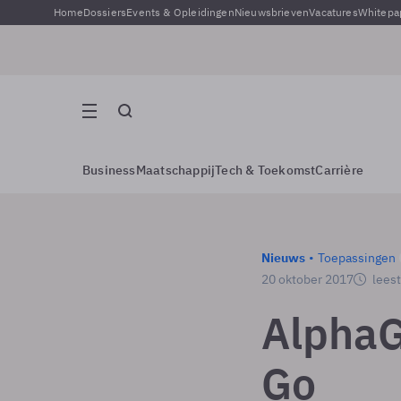
Home
Dossiers
Events & Opleidingen
Nieuwsbrieven
Vacatures
Whitepa
Business
Maatschappij
Tech & Toekomst
Carrière
Nieuws
Toepassingen
20 oktober 2017
leest
AlphaG
Go