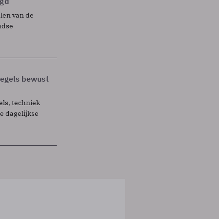
egd
elen van de
ndse
 regels bewust
els, techniek
 dagelijkse