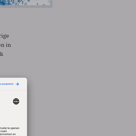
rige
en in
rk
in een
s
lagen
rop