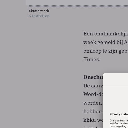
Shutterstock
© Shutterstock
Een onafhankelijke
week gemeld bij A
omloop te zijn ge
Times.
Onschuldig klink
De aanvallers bed
Word-document of
worden verstuurd 
hebben doorgaans
klikt, wordt eerst