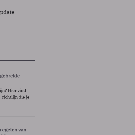
update
itgebreide
ijn? Hier vind
richtlijn die je
tregelen van