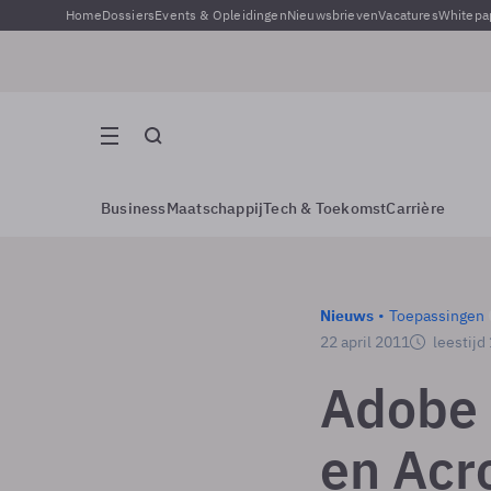
Home
Dossiers
Events & Opleidingen
Nieuwsbrieven
Vacatures
Whitepa
Business
Maatschappij
Tech & Toekomst
Carrière
Nieuws
Toepassingen
22 april 2011
leestijd
Adobe 
en Acr