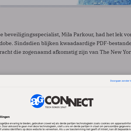
 beveiligingsspecialist, Mila Parkour, had het lek vo
dobe. Sindsdien blijken kwaadaardige PDF-bestand
bracht die zogenaamd afkomstig zijn van The New Yo
ende bijlage bevat malware
ienen zich ook van Flashbestanden die ze inbedden 
 een Excel-spreadsheet. De kwaadaardige bestandje
als bijlage aan gebruikers van Windows-pc’s. De bij
 onschuldig klinkende namen. Zodra de gebruiker e
 het lek in Flash uitgebuit om een programmaatje te