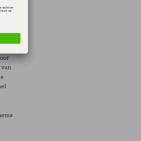
a
pend.
X
voor
s van
ie
nel
chema
n