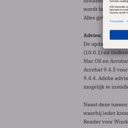
installeren waarm
wordt het Word-doc
Alles gebeurt zo s
Advies: Update sn
De update van don
(10.0.1) en oudere
Mac OS en Acrobat
Acrobat 9.4.3 vo
9.4.4. Adobe advis
mogelijk te install
Naast deze tussen
waarbij ieder kwa
Reader voor Windo