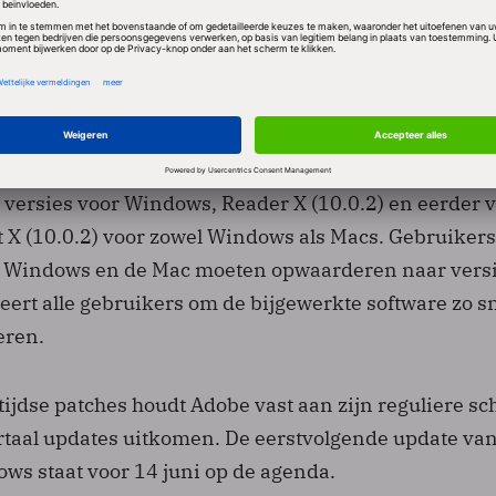
ee de pc op afstand kan worden bestuurd. Pas daarn
ument zelf, dat verder niet kwaadaardig is, zelf geo
nel dat de gebruiker niet of nauwelijks iets merkt.
el downloaden en installeren
derdag is onder andere bedoeld voor Adobe Reader 
 versies voor Windows, Reader X (10.0.2) en eerder 
 X (10.0.2) voor zowel Windows als Macs. Gebruiker
or Windows en de Mac moeten opwaarderen naar vers
eert alle gebruikers om de bijgewerkte software zo s
eren.
tijdse patches houdt Adobe vast aan zijn reguliere s
rtaal updates uitkomen. De eerstvolgende update va
ws staat voor 14 juni op de agenda.