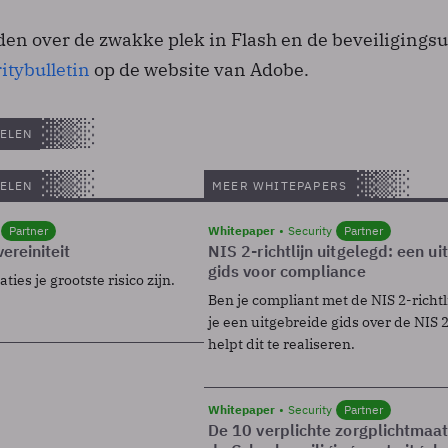
en over de zwakke plek in Flash en de beveiligings
itybulletin
op de website van Adobe.
ELEN
ELEN
MEER WHITEPAPERS
Partner
Whitepaper
Security
Partner
ereiniteit
NIS 2-richtlijn uitgelegd: een u
gids voor compliance
ies je grootste risico zijn.
Ben je compliant met de NIS 2-richtl
je een uitgebreide gids over de NIS 2-
helpt dit te realiseren.
Whitepaper
Security
Partner
De 10 verplichte zorgplichtmaa