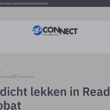
pers
Abonneren
Adverteren
Partners
 1 minuut
0 reacties
dicht lekken in Rea
obat