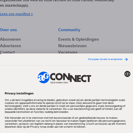
en maatschappij.
Lees ons manifest >
Over ons
Community
Abonneren
Events & Opleidingen
Adverteren
Nieuwsbrieven
Contact
Vacatures
Colofon
Whitepapers
Onze app
Privacyinstellingen
Volg ons
Redactionele partner