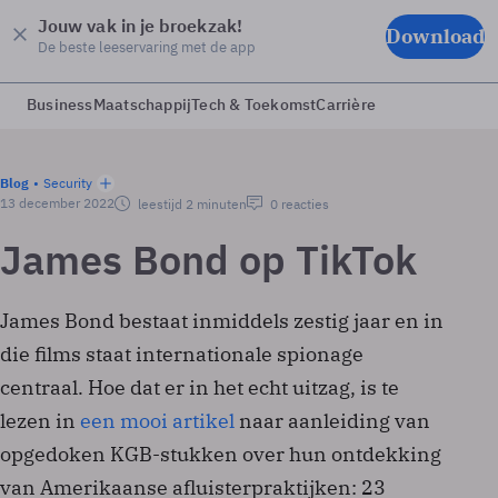
Jouw vak in je broekzak!
Download
De beste leeservaring met de app
Business
Maatschappij
Tech & Toekomst
Carrière
Blog
Security
13 december 2022
leestijd 2 minuten
0 reacties
James Bond op TikTok
James Bond bestaat inmiddels zestig jaar en in
die films staat internationale spionage
centraal. Hoe dat er in het echt uitzag, is te
lezen in
een mooi artikel
naar aanleiding van
opgedoken KGB-stukken over hun ontdekking
van Amerikaanse afluisterpraktijken: 23