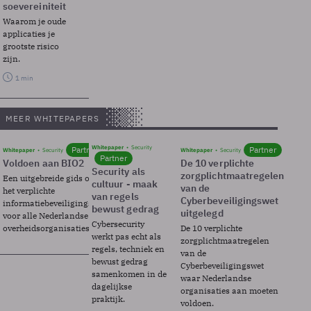
soevereiniteit
Waarom je oude
applicaties je
grootste risico
zijn.
1 min
MEER WHITEPAPERS
Whitepaper
Security
Partner
Partner
Whitepaper
Security
Whitepaper
Security
Partner
Voldoen aan BIO2
De 10 verplichte
Security als
zorgplichtmaatregelen
Een uitgebreide gids over BIO2,
cultuur - maak
van de
het verplichte
van regels
Cyberbeveiligingswet
informatiebeveiligingsframework
bewust gedrag
uitgelegd
voor alle Nederlandse
Cybersecurity
overheidsorganisaties.
De 10 verplichte
werkt pas echt als
zorgplichtmaatregelen
regels, techniek en
van de
bewust gedrag
Cyberbeveiligingswet
samenkomen in de
waar Nederlandse
dagelijkse
organisaties aan moeten
praktijk.
voldoen.