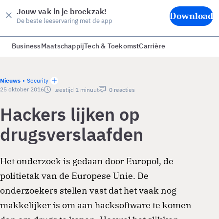
Jouw vak in je broekzak!
Download
De beste leeservaring met de app
Business
Maatschappij
Tech & Toekomst
Carrière
Nieuws
Security
25 oktober 2016
leestijd 1 minuut
0 reacties
Hackers lijken op
drugsverslaafden
Het onderzoek is gedaan door Europol, de
politietak van de Europese Unie. De
onderzoekers stellen vast dat het vaak nog
makkelijker is om aan hacksoftware te komen