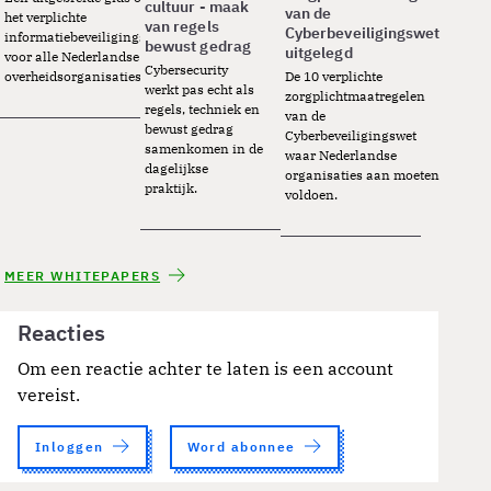
cultuur - maak
van de
het verplichte
van regels
Cyberbeveiligingswet
informatiebeveiligingsframework
bewust gedrag
uitgelegd
voor alle Nederlandse
Cybersecurity
overheidsorganisaties.
De 10 verplichte
werkt pas echt als
zorgplichtmaatregelen
regels, techniek en
van de
bewust gedrag
Cyberbeveiligingswet
samenkomen in de
waar Nederlandse
dagelijkse
organisaties aan moeten
praktijk.
voldoen.
MEER WHITEPAPERS
Reacties
Om een reactie achter te laten is een account
vereist.
Inloggen
Word abonnee