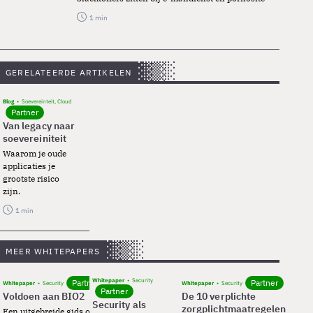
1 min
GERELATEERDE ARTIKELEN
Blog
Soevereinteit, Cloud
Partner
Van legacy naar
soevereiniteit
Waarom je oude
applicaties je
grootste risico
zijn.
1 min
MEER WHITEPAPERS
Whitepaper
Security
Partner
Partner
Whitepaper
Security
Whitepaper
Security
Partner
Voldoen aan BIO2
De 10 verplichte
Security als
zorgplichtmaatregelen
Een uitgebreide gids over BIO2,