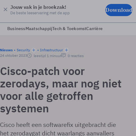
Jouw vak in je broekzak!
Download
De beste leeservaring met de app
Business
Maatschappij
Tech & Toekomst
Carrière
Nieuws
Security
Infrastructuur
24 oktober 2023
leestijd 1 minuut
0 reacties
Cisco-patch voor
zerodays, maar nog niet
voor alle getroffen
systemen
Cisco heeft een softwarefix uitgebracht die
het zerodaygat dicht waarlangs aanvallers