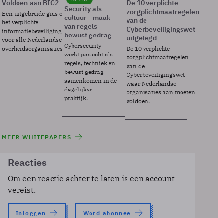
Voldoen aan BIO2
De 10 verplichte
Security als
zorgplichtmaatregelen
Een uitgebreide gids over BIO2,
cultuur - maak
van de
het verplichte
van regels
Cyberbeveiligingswet
informatiebeveiligingsframework
bewust gedrag
uitgelegd
voor alle Nederlandse
Cybersecurity
overheidsorganisaties.
De 10 verplichte
werkt pas echt als
zorgplichtmaatregelen
regels, techniek en
van de
bewust gedrag
Cyberbeveiligingswet
samenkomen in de
waar Nederlandse
dagelijkse
organisaties aan moeten
praktijk.
voldoen.
MEER WHITEPAPERS
Reacties
Om een reactie achter te laten is een account
vereist.
Inloggen
Word abonnee