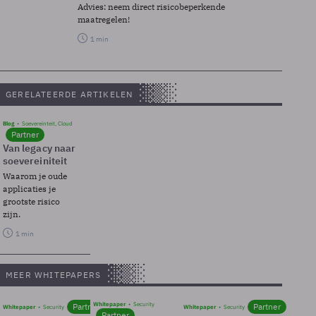
Advies: neem direct risicobeperkende
maatregelen!
1 min
GERELATEERDE ARTIKELEN
Blog
Soevereinteit, Cloud
Partner
Van legacy naar
soevereiniteit
Waarom je oude
applicaties je
grootste risico
zijn.
1 min
MEER WHITEPAPERS
Whitepaper
Security
Partner
Partner
Whitepaper
Security
Whitepaper
Security
Partner