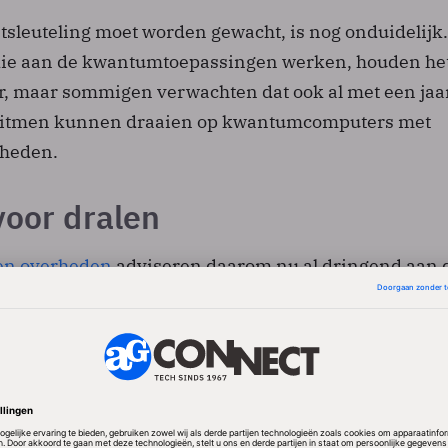
tsleuteling moet worden gewacht, is nog onduidelijk.
ie aan de kwantumtoepassingen werken, houden he
jaar, maar sommigen verwachten dat ook al met een jaar 
oritmen kunnen draaien op kwantumcomputers met
kheden.
voor dralen
 en overheden
adviseren daarom nu al dringend aan d
tiële dreiging die de kwantumcomputer heeft voor
s. Google draagt nu een steentje bij door de Chrome-
e voorzien van een beveiligingsmechanisme genaamd
. Dit is een combinatie van het elliptischecurve-algo
768, een zogeheten hybrid encapsulation mechanis
ar door het Amerikaanse NIST (National Institute of