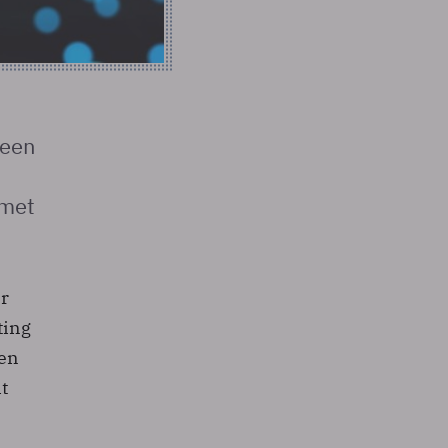
 een
 met
er
ting
een
t