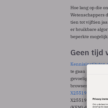
Hoe lang op die on
Wetenschappers d
tien tot vijftien 
er bruikbare alg
beperkte mogelij
Geen tijd 
Kennisinstituten
te gaan met poten
gevoelige gegeven
browser alvast t
X25519Kyber768
X25519 en Kyber-
(KEM) dat vorig ja