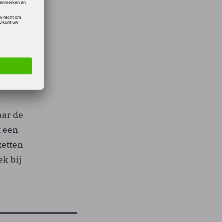
e
el een
n
aar de
t een
zetten
ek bij