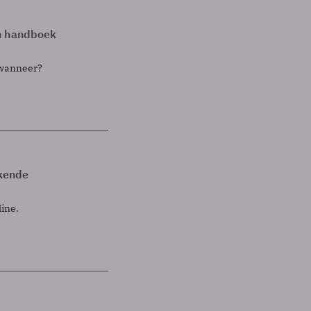
en handboek
 wanneer?
akende
ine.