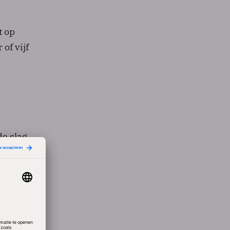
t op
of vijf
e slag
ritme
m