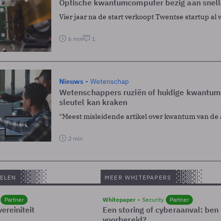
Optische kwantumcomputer bezig aan snel
Vier jaar na de start verkoopt Twentse startup a
6 min
1
Nieuws
Wetenschap
Wetenschappers ruziën of huidige kwantu
sleutel kan kraken
"Meest misleidende artikel over kwantum van de a
2 min
ELEN
MEER WHITEPAPERS
Partner
Whitepaper
Security
Partner
ereiniteit
Een storing of cyberaanval: ben 
voorbereid?