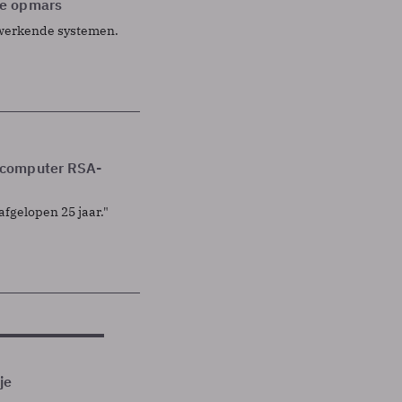
le opmars
l werkende systemen.
mcomputer RSA-
fgelopen 25 jaar."
je