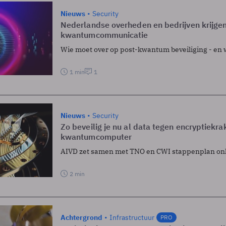
Nieuws
Security
Nederlandse overheden en bedrijven krijg
kwantumcommunicatie
Wie moet over op post-kwantum beveiliging - en
1 min
1
Nieuws
Security
Zo beveilig je nu al data tegen encryptiekr
kwantumcomputer
AIVD zet samen met TNO en CWI stappenplan onl
2 min
Achtergrond
Infrastructuur
PRO