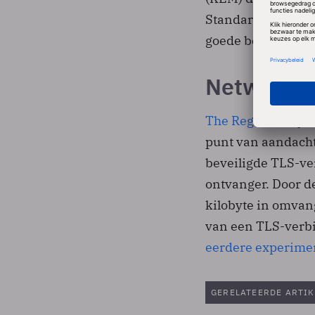
Standards and Te
goede beschermin
Netwerkbe
The Register
wijst
punt van aandacht
beveiligde TLS-ve
ontvanger. Door d
kilobyte in omvang
van een TLS-verbin
eerdere experime
GERELATEERDE ARTIK