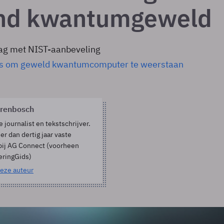
end kwantumgeweld
lag met NIST-aanbeveling
es om geweld kwantumcomputer te weerstaan
orenbosch
e journalist en tekstschrijver.
er dan dertig jaar vaste
bij AG Connect (voorheen
eringGids)
eze auteur