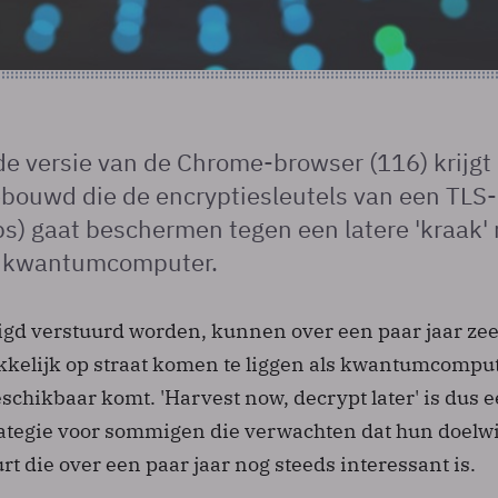
e versie van de Chrome-browser (116) krijgt
ebouwd die de encryptiesleutels van een TLS-
ps) gaat beschermen tegen een latere 'kraak'
n kwantumcomputer.
ligd verstuurd worden, kunnen over een paar jaar ze
kkelijk op straat komen te liggen als kwantumcompu
chikbaar komt. 'Harvest now, decrypt later' is dus 
rategie voor sommigen die verwachten dat hun doelwi
rt die over een paar jaar nog steeds interessant is.