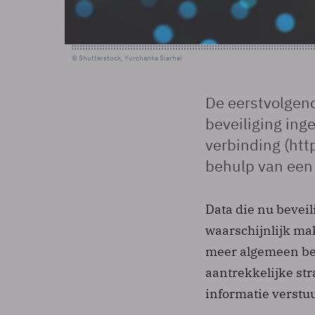
© Shutterstock, Yurchanka Siarhei
De eerstvolgend
beveiliging ing
verbinding (htt
behulp van ee
Data die nu bevei
waarschijnlijk ma
meer algemeen bes
aantrekkelijke st
informatie verstuu