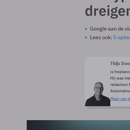
dreig
Google aan de s
Lees ook:
5 opti
Thijs Do
is freelanc
Hij was me
redacteur 
Automatis
Meer van d