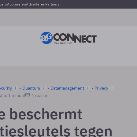
pers
Abonneren
Adverteren
Partners
curity
Quantum
Datamanagement
Privacy
tijd 1 minuut
1 reactie
e beschermt
tiesleutels tegen