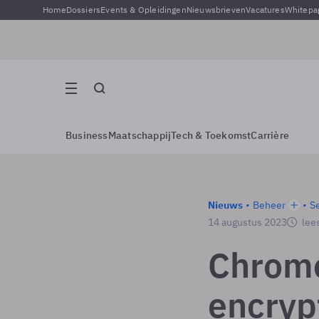
Home
Dossiers
Events & Opleidingen
Nieuwsbrieven
Vacatures
Whitepa
Business
Maatschappij
Tech & Toekomst
Carrière
Nieuws
Beheer
Se
14 augustus 2023
lees
Chrom
encryp