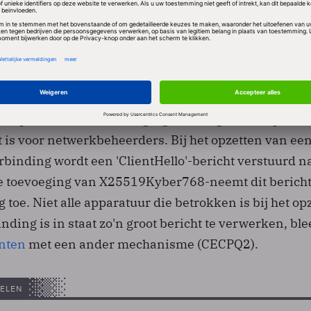
chnology)
is gekozen
als een van de technologieën di
g biedt tegen het kwantumgeweld.
heerders opgelet
 erop dat de extra beveiliging die Google nu toepast w
 is voor netwerkbeheerders. Bij het opzetten van ee
rbinding wordt een 'ClientHello'-bericht verstuurd n
e toevoeging van X25519Kyber768-neemt dit berich
 toe. Niet alle apparatuur die betrokken is bij het op
ding is in staat zo'n groot bericht te verwerken, ble
nten
met een ander mechanisme (CECPQ2).
ELEN