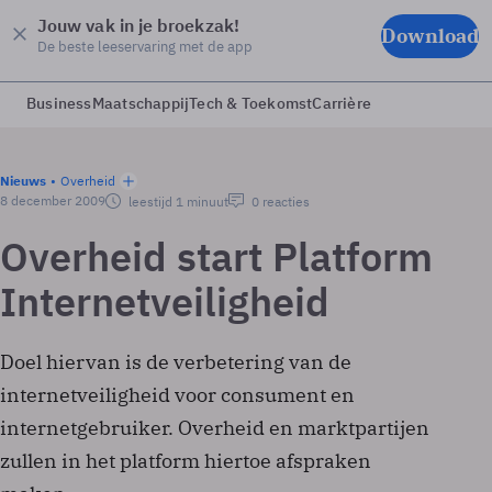
Jouw vak in je broekzak!
Download
De beste leeservaring met de app
Business
Maatschappij
Tech & Toekomst
Carrière
Nieuws
Overheid
8 december 2009
leestijd 1 minuut
0 reacties
Overheid start Platform
Internetveiligheid
Doel hiervan is de verbetering van de
internetveiligheid voor consument en
internetgebruiker. Overheid en marktpartijen
zullen in het platform hiertoe afspraken