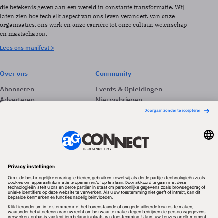
die betekenis geven aan een wereld in constante transformatie. Wij
laten zien hoe tech elk aspect van ons leven verandert, van onze
organisaties, ons werk en onze carrière tot onze cultuur, wetenschap
en maatschappij.
Lees ons manifest >
Over ons
Community
Abonneren
Events & Opleidingen
Adverteren
Nieuwsbrieven
Contact
Vacatures
Colofon
Whitepapers
Onze app
Privacyinstellingen
Volg ons
Redactionele partner