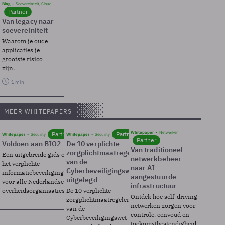
Blog
Soevereinteit, Cloud
Partner
Van legacy naar
soevereiniteit
Waarom je oude
applicaties je
grootste risico
zijn.
1 min
MEER WHITEPAPERS
Whitepaper
Netwerken
Partner
Partner
Whitepaper
Security
Whitepaper
Security
Partner
Voldoen aan BIO2
De 10 verplichte
Van traditioneel
zorgplichtmaatregelen
Een uitgebreide gids over BIO2,
netwerkbeheer
van de
het verplichte
naar AI
Cyberbeveiligingswet
informatiebeveiligingsframework
aangestuurde
uitgelegd
voor alle Nederlandse
infrastructuur
overheidsorganisaties.
De 10 verplichte
Ontdek hoe self-driving
zorgplichtmaatregelen
netwerken zorgen voor
van de
controle, eenvoud en
Cyberbeveiligingswet
toekomstbestendigheid.