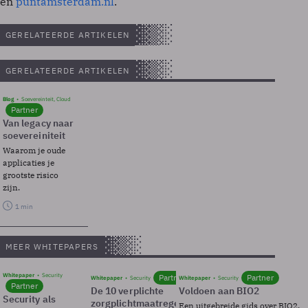
en
puntamsterdam.nl
.
GERELATEERDE ARTIKELEN
GERELATEERDE ARTIKELEN
Blog
Soevereinteit, Cloud
Partner
Van legacy naar
soevereiniteit
Waarom je oude
applicaties je
grootste risico
zijn.
1 min
MEER WHITEPAPERS
Whitepaper
Security
Partner
Partner
Whitepaper
Security
Whitepaper
Security
Partner
De 10 verplichte
Voldoen aan BIO2
Security als
zorgplichtmaatregelen
Een uitgebreide gids over BIO2,