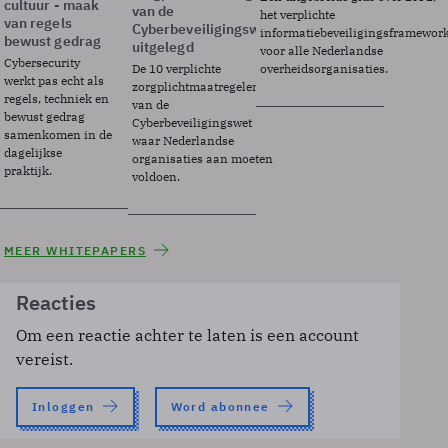
cultuur - maak
van de
het verplichte
van regels
Cyberbeveiligingswet
informatiebeveiligingsframewor
bewust gedrag
uitgelegd
voor alle Nederlandse
Cybersecurity
De 10 verplichte
overheidsorganisaties.
werkt pas echt als
zorgplichtmaatregelen
regels, techniek en
van de
bewust gedrag
Cyberbeveiligingswet
samenkomen in de
waar Nederlandse
dagelijkse
organisaties aan moeten
praktijk.
voldoen.
MEER WHITEPAPERS
Reacties
Om een reactie achter te laten is een account
vereist.
Inloggen
Word abonnee