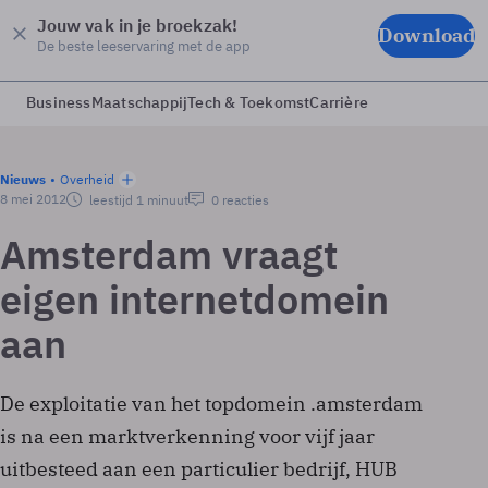
Jouw vak in je broekzak!
Download
De beste leeservaring met de app
Business
Maatschappij
Tech & Toekomst
Carrière
Nieuws
Overheid
8 mei 2012
leestijd 1 minuut
0 reacties
Amsterdam vraagt
eigen internetdomein
aan
De exploitatie van het topdomein .amsterdam
is na een marktverkenning voor vijf jaar
uitbesteed aan een particulier bedrijf, HUB