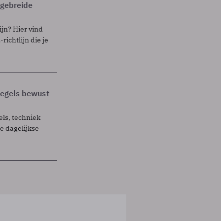
itgebreide
ijn? Hier vind
richtlijn die je
 regels bewust
els, techniek
 dagelijkse