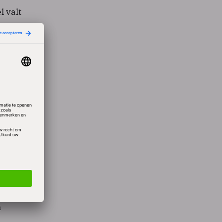
l valt
ens de
ilips
 van 20
ljard
6
it op
n, na
ips op
n