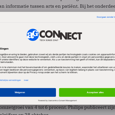
an informatie tussen arts en patiënt. Bij het onderdee
 verwachting 4,5 procentpunt lager uit. Dat is volg
 als gevolg van de hogere tarieven. Verder rekent Ph
ng van de licentie-inkomsten bij het segment Other
het derde kwartaal uit van een totale omzet van 4,7 mi
 de onderneming een vergelijkbare omzetgroei van 
haald. Het bedrijfsresultaat komt naar verwachting u
antal nieuwe orders zal in het derde kwartaal vlak zij
rocent een jaar eerder. Voor volgend jaar rekent Phil
omzetgroei van 4 tot 6 procent. Philips publiceert zij
alcijfers op 28 oktober.