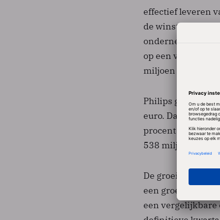
effectief leveren v
de winstmarge naar
onderneming deels
op een verminderi
miljoen euro.
Philips gaat voor 
euro. Daarmee zou
procent hebben be
538 miljoen euro.
De groei van het a
een groei van 11 p
een vergelijkbare 
definitieve kwarta