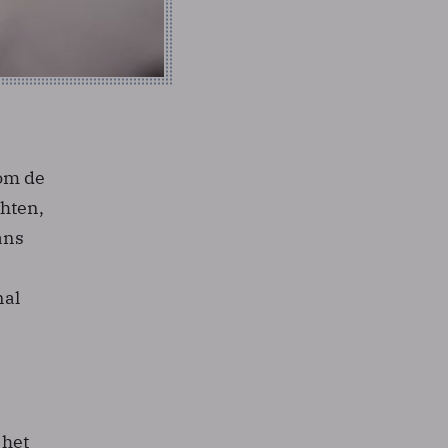
 om de
hten,
ans
nal
 het