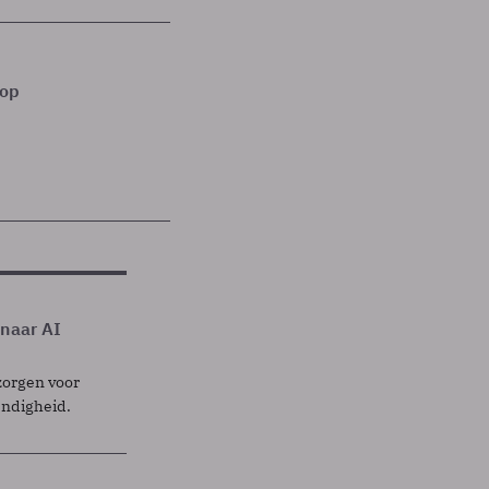
 op
 naar AI
zorgen voor
endigheid.