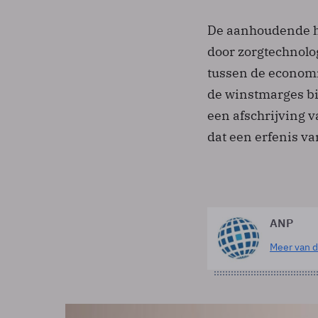
De aanhoudende h
door zorgtechnolo
tussen de economi
de winstmarges bi
een afschrijving 
dat een erfenis v
ANP
Meer van d