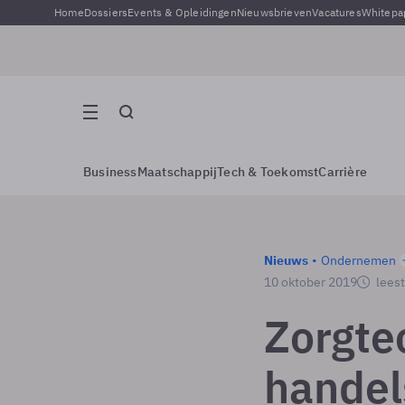
Home
Dossiers
Events & Opleidingen
Nieuwsbrieven
Vacatures
Whitepa
Business
Maatschappij
Tech & Toekomst
Carrière
Nieuws
Ondernemen
10 oktober 2019
leest
Zorgtec
handel