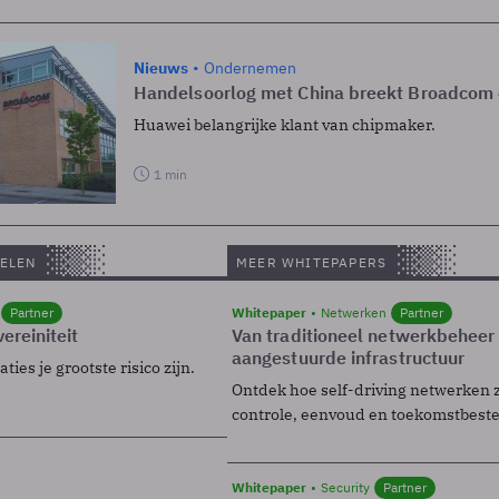
Nieuws
Ondernemen
Handelsoorlog met China breekt Broadcom
Huawei belangrijke klant van chipmaker.
1 min
ELEN
MEER WHITEPAPERS
Partner
Whitepaper
Netwerken
Partner
ereiniteit
Van traditioneel netwerkbeheer
aangestuurde infrastructuur
ies je grootste risico zijn.
Ontdek hoe self-driving netwerken 
controle, eenvoud en toekomstbest
Whitepaper
Security
Partner