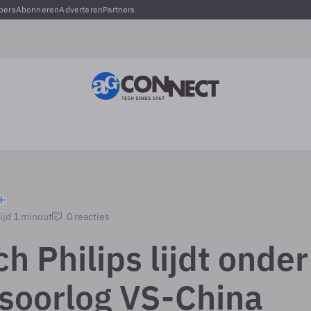
pers
Abonneren
Adverteren
Partners
ijd 1 minuut
0 reacties
h Philips lijdt onder
soorlog VS-China