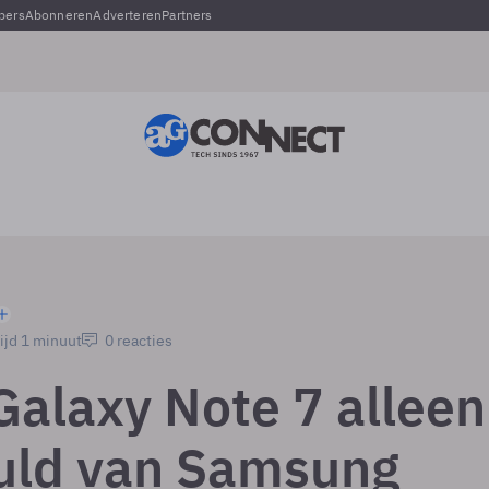
pers
Abonneren
Adverteren
Partners
ijd 1 minuut
0 reacties
alaxy Note 7 alleen
uld van Samsung