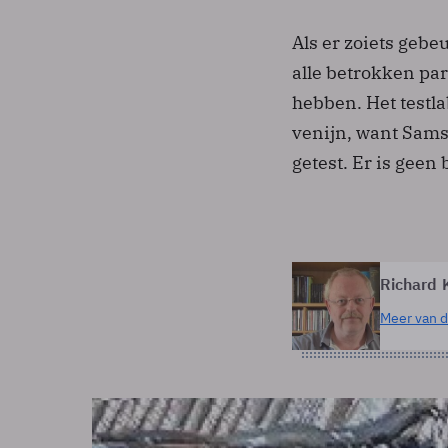
Als er zoiets gebe
alle betrokken par
hebben. Het testla
venijn, want Samsu
getest. Er is geen
Richard K
Meer van d