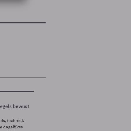
 regels bewust
els, techniek
 dagelijkse