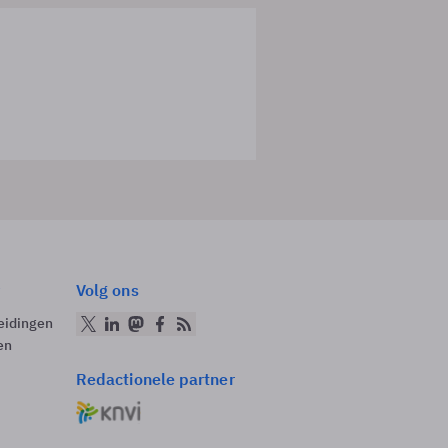
Volg ons
eidingen
en
Redactionele partner