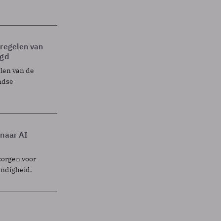
tregelen van
egd
elen van de
ndse
 naar AI
zorgen voor
endigheid.