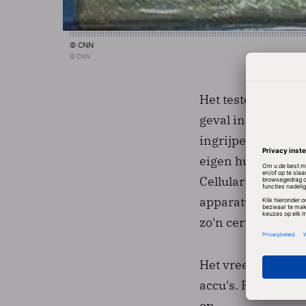
© CNN
© CNN
Het testen van de
geval in de Veren
ingrijpende bepro
eigen huis. Het te
Cellular Telephone
apparatuur die dr
zo'n certificatie.
Het vreemde is, da
accu's. Pas toen 
op.