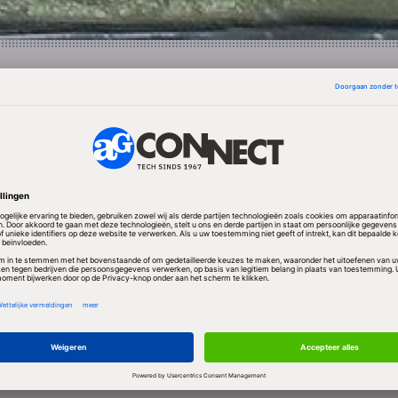
 onderdelen van een nieuwe smartphone is verplicht, 
igde Staten. Daar moet een producent voldoen aan 28
evingen. Samsung heeft dat wel gedaan, maar geheel
stlab van Samsung is gecertificeerd door de CTIA, de
 Industries Association. Deze groep houdt toezicht op
aadloos werkt. Samsung is de enige telefoonproduce
t tijdens de tests niets vreemds werd ontdekt aan de
ze in een smartphone werden gebruikt, traden de pro