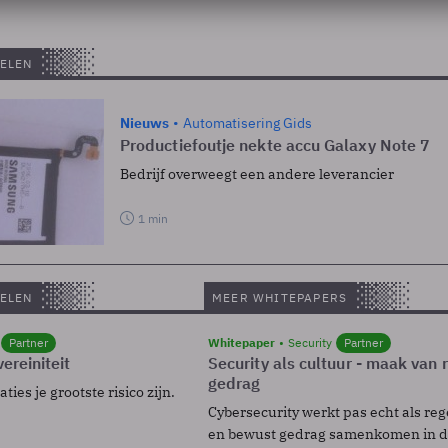
ELEN
Nieuws
Automatisering Gids
Productiefoutje nekte accu Galaxy Note 7
Bedrijf overweegt een andere leverancier
1 min
ELEN
MEER WHITEPAPERS
Partner
Whitepaper
Security
Partner
ereiniteit
Security als cultuur - maak van
gedrag
ies je grootste risico zijn.
Cybersecurity werkt pas echt als reg
en bewust gedrag samenkomen in de