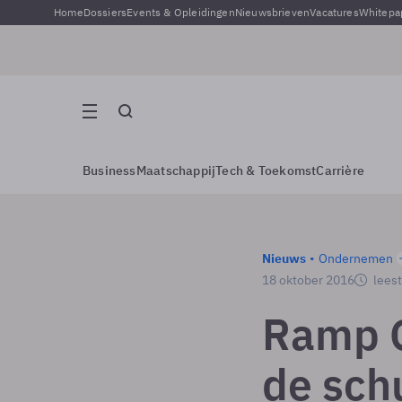
Home
Dossiers
Events & Opleidingen
Nieuwsbrieven
Vacatures
Whitepa
Business
Maatschappij
Tech & Toekomst
Carrière
Nieuws
Ondernemen
18 oktober 2016
leest
Ramp G
de sch