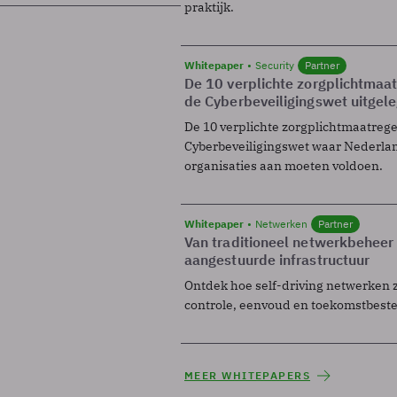
praktijk.
Whitepaper
Security
Partner
De 10 verplichte zorgplichtmaa
de Cyberbeveiligingswet uitgel
De 10 verplichte zorgplichtmaatreg
Cyberbeveiligingswet waar Nederla
organisaties aan moeten voldoen.
Whitepaper
Netwerken
Partner
Van traditioneel netwerkbeheer
aangestuurde infrastructuur
Ontdek hoe self-driving netwerken 
controle, eenvoud en toekomstbest
MEER WHITEPAPERS