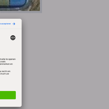
in elk
 in
 alle
nt met
blemen