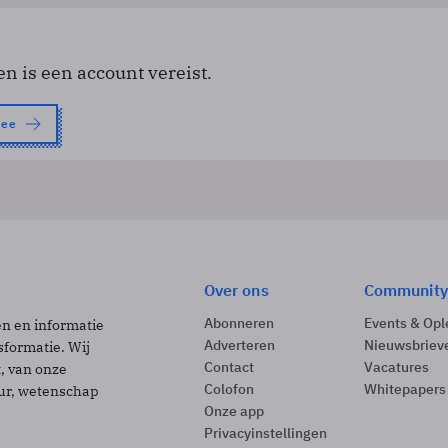
en is een account vereist.
nee
Over ons
Community
Abonneren
Events & Opl
ën en informatie
Adverteren
Nieuwsbriev
sformatie. Wij
Contact
Vacatures
t, van onze
Colofon
Whitepapers
uur, wetenschap
Onze app
Privacyinstellingen