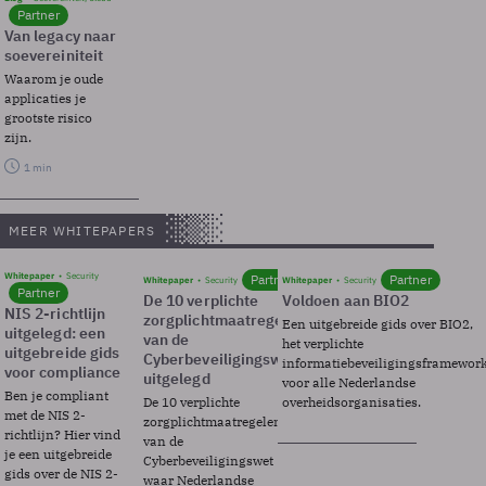
Partner
Van legacy naar
soevereiniteit
Waarom je oude
applicaties je
grootste risico
zijn.
1 min
MEER WHITEPAPERS
Whitepaper
Security
Partner
Partner
Whitepaper
Security
Whitepaper
Security
Partner
De 10 verplichte
Voldoen aan BIO2
NIS 2-richtlijn
zorgplichtmaatregelen
Een uitgebreide gids over BIO2,
uitgelegd: een
van de
het verplichte
uitgebreide gids
Cyberbeveiligingswet
informatiebeveiligingsframewor
voor compliance
uitgelegd
voor alle Nederlandse
Ben je compliant
De 10 verplichte
overheidsorganisaties.
met de NIS 2-
zorgplichtmaatregelen
richtlijn? Hier vind
van de
je een uitgebreide
Cyberbeveiligingswet
gids over de NIS 2-
waar Nederlandse