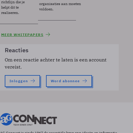
richtlijn die je
organisaties aan moeten
helpt dit te
voldoen.
realiseren.
MEER WHITEPAPERS
Reacties
Om een reactie achter te laten is een account
vereist.
Inloggen
Word abonnee
AG Connect is sinds 1967 de essentiële bron van ideeën en informatie