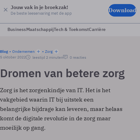
Jouw vak in je broekzak!
Download
De beste leeservaring met de app
Business
Maatschappij
Tech & Toekomst
Carrière
Blog
Ondernemen
Zorg
5 oktober 2022
leestijd 2 minuten
0 reacties
Dromen van betere zorg
Zorg is het zorgenkindje van IT. Het is het
vakgebied waarin IT bij uitstek een
belangrijke bijdrage kan leveren, maar helaas
komt de digitale revolutie in de zorg maar
moeilijk op gang.