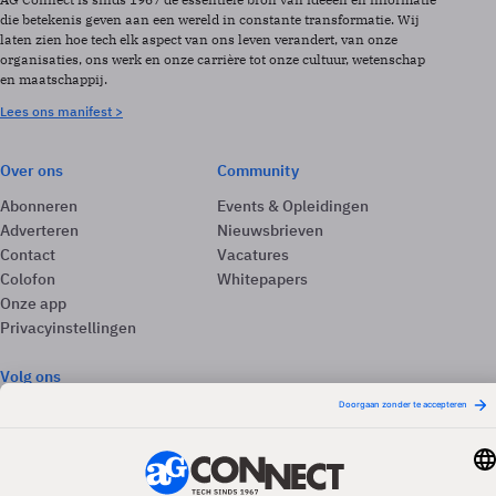
die betekenis geven aan een wereld in constante transformatie. Wij
laten zien hoe tech elk aspect van ons leven verandert, van onze
organisaties, ons werk en onze carrière tot onze cultuur, wetenschap
en maatschappij.
Lees ons manifest >
Over ons
Community
Abonneren
Events & Opleidingen
Adverteren
Nieuwsbrieven
Contact
Vacatures
Colofon
Whitepapers
Onze app
Privacyinstellingen
Volg ons
Redactionele partner