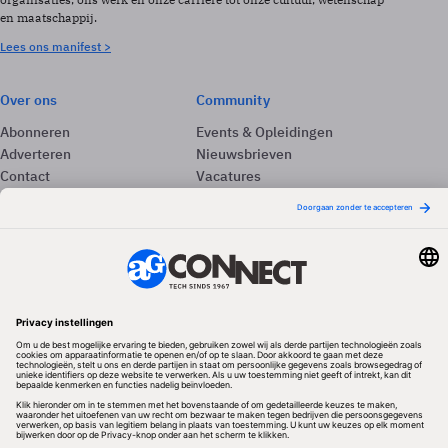
en maatschappij.
Lees ons manifest >
Over ons
Community
Abonneren
Events & Opleidingen
Adverteren
Nieuwsbrieven
Contact
Vacatures
Colofon
Whitepapers
Onze app
Privacyinstellingen
Volg ons
Redactionele partner