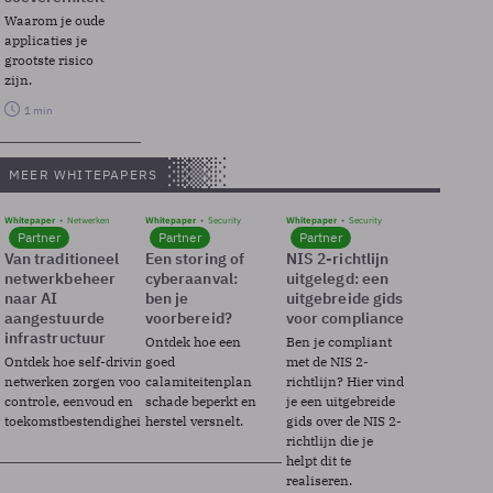
Waarom je oude
applicaties je
grootste risico
zijn.
1 min
MEER WHITEPAPERS
Whitepaper
Netwerken
Whitepaper
Security
Whitepaper
Security
Partner
Partner
Partner
Van traditioneel
Een storing of
NIS 2-richtlijn
netwerkbeheer
cyberaanval:
uitgelegd: een
naar AI
ben je
uitgebreide gids
aangestuurde
voorbereid?
voor compliance
infrastructuur
Ontdek hoe een
Ben je compliant
Ontdek hoe self-driving
goed
met de NIS 2-
netwerken zorgen voor
calamiteitenplan
richtlijn? Hier vind
controle, eenvoud en
schade beperkt en
je een uitgebreide
toekomstbestendigheid.
herstel versnelt.
gids over de NIS 2-
richtlijn die je
helpt dit te
realiseren.