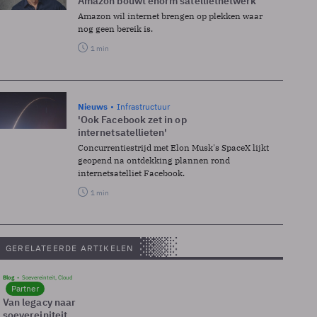
Amazon bouwt enorm satellietnetwerk
Amazon wil internet brengen op plekken waar
nog geen bereik is.
1 min
Nieuws
Infrastructuur
'Ook Facebook zet in op
internetsatellieten'
Concurrentiestrijd met Elon Musk's SpaceX lijkt
geopend na ontdekking plannen rond
internetsatelliet Facebook.
1 min
GERELATEERDE ARTIKELEN
Blog
Soevereinteit, Cloud
Partner
Van legacy naar
soevereiniteit