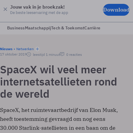
Jouw vak in je broekzak!
Download
De beste leeservaring met de app
Business
Maatschappij
Tech & Toekomst
Carrière
Nieuws
Netwerken
17 oktober 2019
leestijd 1 minuut
0 reacties
SpaceX wil veel meer
internetsatellieten rond
de wereld
SpaceX, het ruimtevaartbedrijf van Elon Musk,
heeft toestemming gevraagd om nog eens
30.000 Starlink-satellieten in een baan om de