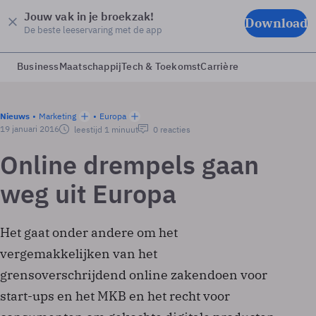
Jouw vak in je broekzak!
Download
De beste leeservaring met de app
Business
Maatschappij
Tech & Toekomst
Carrière
Nieuws
Marketing
Europa
19 januari 2016
leestijd 1 minuut
0 reacties
Online drempels gaan
weg uit Europa
Het gaat onder andere om het
vergemakkelijken van het
grensoverschrijdend online zakendoen voor
start-ups en het MKB en het recht voor