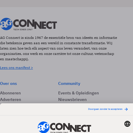
AG Connect is sinds 1967 de essentiële bron van ideeën en informatie
die betekenis geven aan een wereld in constante transformatie. Wij
laten zien hoe tech elk aspect van ons leven verandert, van onze
organisaties, ons werk en onze carrière tot onze cultuur, wetenschap
en maatschappij.
Lees ons manifest >
Over ons
Community
Abonneren
Events & Opleidingen
Adverteren
Nieuwsbrieven
Contact
Vacatures
Colofon
Whitepapers
Onze app
Privacyinstellingen