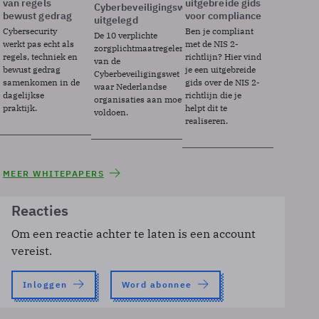
van regels
uitgebreide gids
Cyberbeveiligingswet
bewust gedrag
voor compliance
uitgelegd
Cybersecurity
Ben je compliant
De 10 verplichte
werkt pas echt als
met de NIS 2-
zorgplichtmaatregelen
regels, techniek en
richtlijn? Hier vind
van de
bewust gedrag
je een uitgebreide
Cyberbeveiligingswet
samenkomen in de
gids over de NIS 2-
waar Nederlandse
dagelijkse
richtlijn die je
organisaties aan moeten
praktijk.
helpt dit te
voldoen.
realiseren.
MEER WHITEPAPERS
Reacties
Om een reactie achter te laten is een account
vereist.
Inloggen
Word abonnee