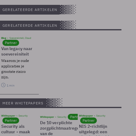
GERELATEERDE ARTIKELEN
GERELATEERDE ARTIKELEN
Blog
Soevereinteit, Cloud
Partner
Van legacy naar
soevereiniteit
Waarom je oude
applicaties je
grootste risico
zijn.
1 min
MEER WHITEPAPERS
Whitepaper
Security
Whitepaper
Security
Partner
Whitepaper
Security
Partner
Partner
De 10 verplichte
Security als
NIS 2-richtlijn
zorgplichtmaatregelen
cultuur - maak
uitgelegd: een
van de