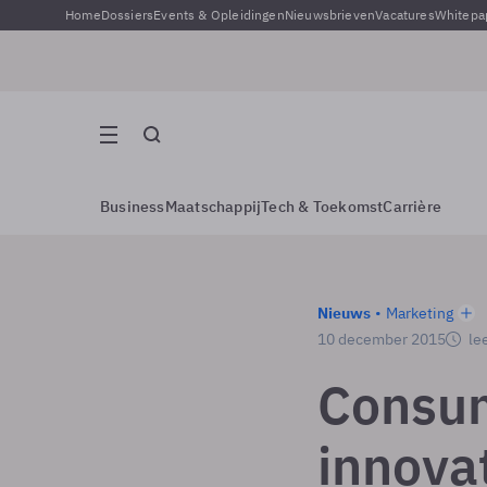
Home
Dossiers
Events & Opleidingen
Nieuwsbrieven
Vacatures
Whitepa
Business
Maatschappij
Tech & Toekomst
Carrière
Nieuws
Marketing
10 december 2015
lee
Consum
innova