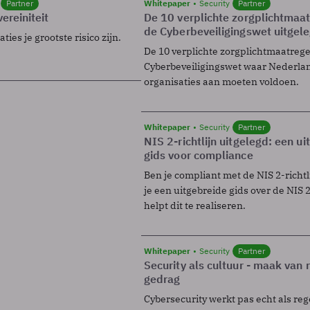
Partner
Whitepaper
Security
Partner
ereiniteit
De 10 verplichte zorgplichtmaa
de Cyberbeveiligingswet uitgel
ies je grootste risico zijn.
De 10 verplichte zorgplichtmaatreg
Cyberbeveiligingswet waar Nederla
organisaties aan moeten voldoen.
Whitepaper
Security
Partner
NIS 2-richtlijn uitgelegd: een u
gids voor compliance
Ben je compliant met de NIS 2-richtl
je een uitgebreide gids over de NIS 2-
helpt dit te realiseren.
Whitepaper
Security
Partner
Security als cultuur - maak van
gedrag
Cybersecurity werkt pas echt als reg