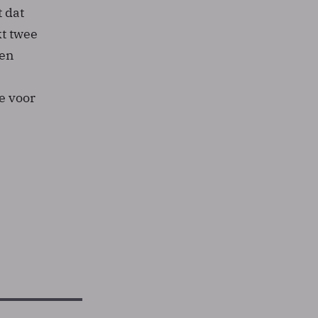
 dat
t twee
ven
e voor