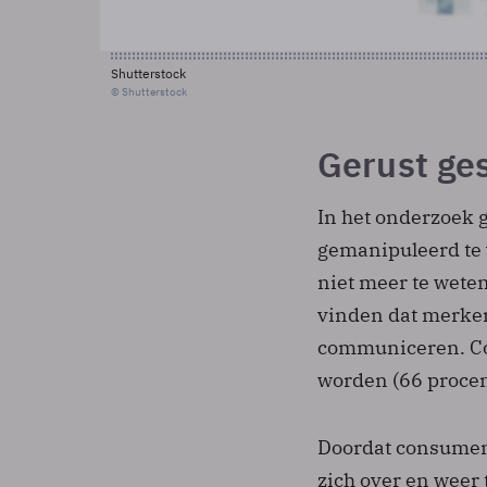
Shutterstock
© Shutterstock
Gerust ge
In het onderzoek
gemanipuleerd te 
niet meer te wete
vinden dat merken
communiceren. Con
worden (66 procen
Doordat consument
zich over en weer