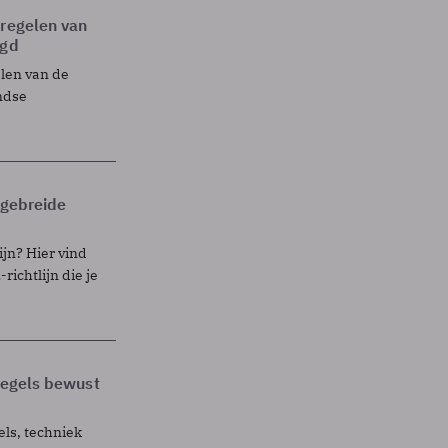
tregelen van
egd
elen van de
ndse
itgebreide
ijn? Hier vind
richtlijn die je
 regels bewust
els, techniek