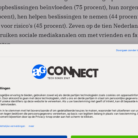
opbeslissingen beïnvloeden (75 procent), hun zorge
ent), hen helpen beslissingen te nemen (44 procent
oor risico's (45 procent). Zeven op de tien Nederla
ruiken sociale mediakanalen om met vrienden en fa
aten.
er-gesprekken faciliteren
achten dan ook dat merken platforms bieden voor 
rekken. Meer dan twee derde (67 procent) van de
t aan een merk meer te vertrouwen als de reviews 
sten eenvoudig na te lezen zijn. Ook vertrouwt 64 pr
eer-to-peer-gesprekken faciliteren.
eren hun aankopen nu op de ervaringen die hun pe