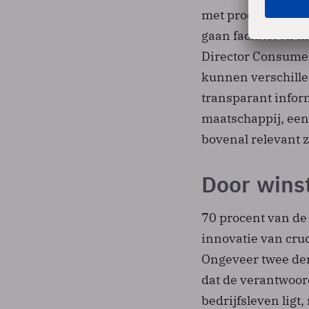
met productinnov
gaan faciliteren m
Director Consumer
kunnen verschill
transparant inform
maatschappij, een
bovenal relevant z
Door wins
70 procent van de
innovatie van cru
Ongeveer twee der
dat de verantwoord
bedrijfsleven ligt,