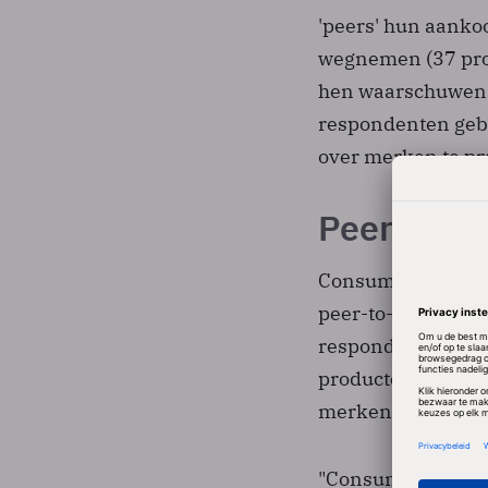
'peers' hun aanko
wegnemen (37 proc
hen waarschuwen v
respondenten geb
over merken te pr
Peer-to-pe
Consumenten verw
peer-to-peer-gesp
respondenten geef
producten en dien
merken meer die p
"Consumenten bas