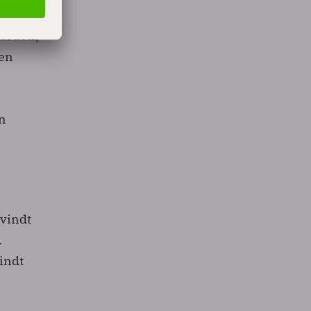
prekken
earden,
ken
en
vindt
.
indt