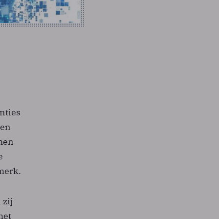
nties
ten
 hen
e
merk.
zij
met