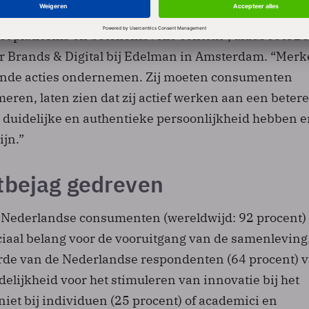
aties hebben. Merken moeten die peer-to-peer-ges
et platforms en betekenisvolle context”, aldus Joel B
 Brands & Digital bij Edelman in Amsterdam. “Mer
ende acties ondernemen. Zij moeten consumenten
eren, laten zien dat zij actief werken aan een betere
 duidelijke en authentieke persoonlijkheid hebben 
ijn.”
tbejag gedreven
 Nederlandse consumenten (wereldwijd: 92 procent) 
ciaal belang voor de vooruitgang van de samenleving
de van de Nederlandse respondenten (64 procent) v
elijkheid voor het stimuleren van innovatie bij het
 niet bij individuen (25 procent) of academici en