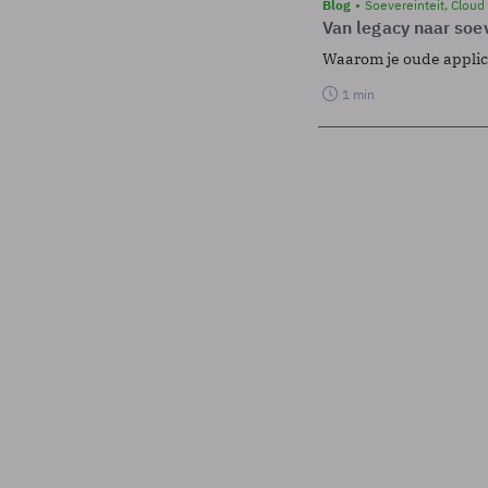
Blog
Soevereinteit, Cloud
Van legacy naar soev
Waarom je oude applicat
1 min