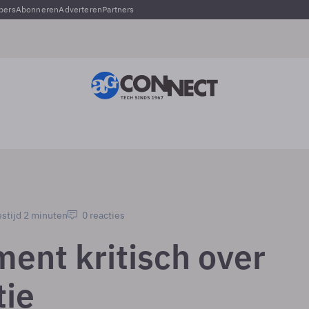
pers
Abonneren
Adverteren
Partners
stijd 2 minuten
0 reacties
ent kritisch over
tie