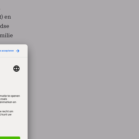
n
) en
ndse
milie
hun
van hun
ocent
ers