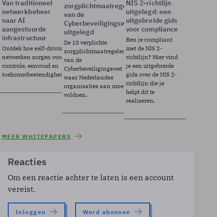
Van traditioneel
NIS 2-richtlijn
zorgplichtmaatregelen
netwerkbeheer
uitgelegd: een
van de
naar AI
uitgebreide gids
Cyberbeveiligingswet
aangestuurde
voor compliance
uitgelegd
infrastructuur
Ben je compliant
De 10 verplichte
Ontdek hoe self-driving
met de NIS 2-
zorgplichtmaatregelen
netwerken zorgen voor
richtlijn? Hier vind
van de
controle, eenvoud en
je een uitgebreide
Cyberbeveiligingswet
toekomstbestendigheid.
gids over de NIS 2-
waar Nederlandse
richtlijn die je
organisaties aan moeten
helpt dit te
voldoen.
realiseren.
MEER WHITEPAPERS
Reacties
Om een reactie achter te laten is een account
vereist.
Inloggen
Word abonnee