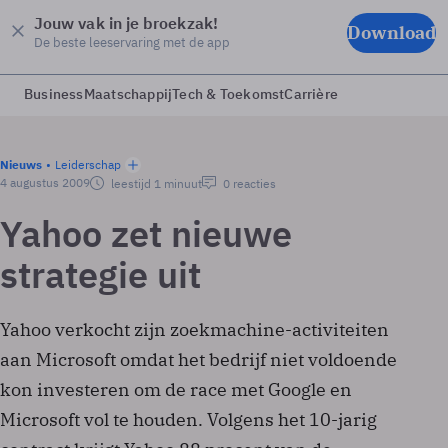
Jouw vak in je broekzak!
Download
De beste leeservaring met de app
Business
Maatschappij
Tech & Toekomst
Carrière
Nieuws
Leiderschap
4 augustus 2009
leestijd 1 minuut
0 reacties
Yahoo zet nieuwe
strategie uit
Yahoo verkocht zijn zoekmachine-activiteiten
aan Microsoft omdat het bedrijf niet voldoende
kon investeren om de race met Google en
Microsoft vol te houden. Volgens het 10-jarig