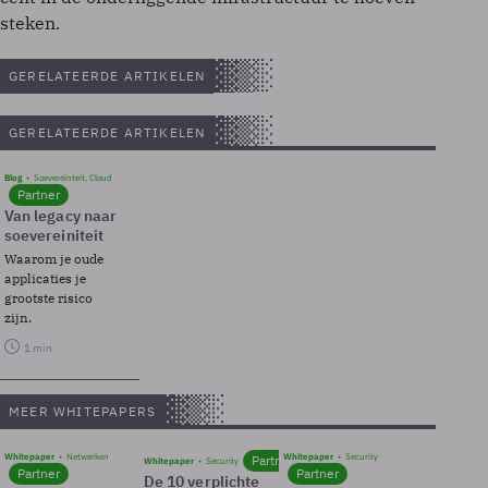
steken.
GERELATEERDE ARTIKELEN
GERELATEERDE ARTIKELEN
Blog
Soevereinteit, Cloud
Partner
Van legacy naar
soevereiniteit
Waarom je oude
applicaties je
grootste risico
zijn.
1 min
MEER WHITEPAPERS
Whitepaper
Netwerken
Whitepaper
Security
Partner
Whitepaper
Security
Partner
Partner
De 10 verplichte