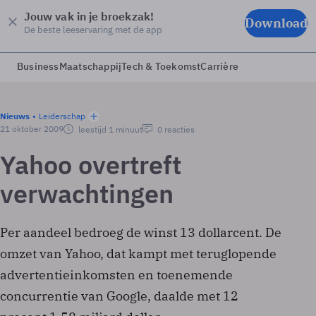
Jouw vak in je broekzak!
Download
De beste leeservaring met de app
Business
Maatschappij
Tech & Toekomst
Carrière
Nieuws
Leiderschap
21 oktober 2009
leestijd 1 minuut
0 reacties
Yahoo overtreft
verwachtingen
Per aandeel bedroeg de winst 13 dollarcent. De
omzet van Yahoo, dat kampt met teruglopende
advertentieinkomsten en toenemende
concurrentie van Google, daalde met 12