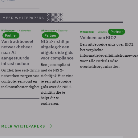
MEER WHITEPAPERS
Whitepaper
Netwerken
Whitepaper
Security
Partner
Whitepaper
Security
Partner
Partner
Voldoen aan BIO2
Van traditioneel
NIS 2-richtlijn
Een uitgebreide gids over BIO2,
netwerkbeheer
uitgelegd: een
het verplichte
naar AI
uitgebreide gids
informatiebeveiligingsframewor
aangestuurde
voor compliance
voor alle Nederlandse
infrastructuur
Ben je compliant
overheidsorganisaties.
Ontdek hoe self-driving
met de NIS 2-
netwerken zorgen voor
richtlijn? Hier vind
controle, eenvoud en
je een uitgebreide
toekomstbestendigheid.
gids over de NIS 2-
richtlijn die je
helpt dit te
realiseren.
MEER WHITEPAPERS