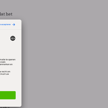
at het
hoeft
eggen
ns de
aken.
anter
FNV
niets
werpen
rek op
rtas
ectie.