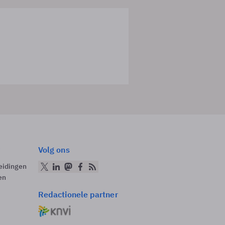
Volg ons
eidingen
en
Redactionele partner