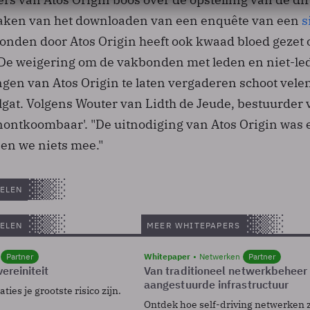
aken van het downloaden van een enquête van een
s
onden door Atos Origin heeft ook kwaad bloed gezet
De weigering om de vakbonden met leden en niet-le
ngen van Atos Origin te laten vergaderen schoot vele
lgat. Volgens Wouter van Lidth de Jeude, bestuurder
onontkoombaar'. "De uitnodiging van Atos Origin was 
en we niets mee."
ELEN
ELEN
MEER WHITEPAPERS
Partner
Whitepaper
Netwerken
Partner
ereiniteit
Van traditioneel netwerkbeheer
aangestuurde infrastructuur
ies je grootste risico zijn.
Ontdek hoe self-driving netwerken 