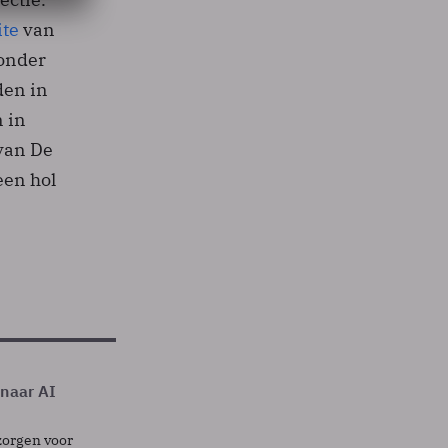
ite
van
 onder
den in
n in
 van De
een hol
 naar AI
zorgen voor