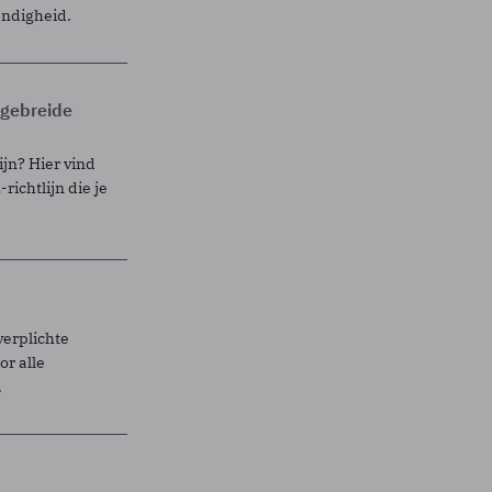
endigheid.
itgebreide
ijn? Hier vind
richtlijn die je
verplichte
r alle
.