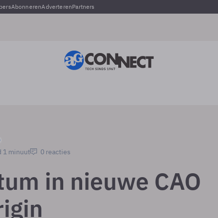
pers
Abonneren
Adverteren
Partners
d 1 minuut
0 reacties
tum in nieuwe CAO
igin