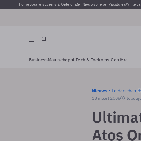
Home
Dossiers
Events & Opleidingen
Nieuwsbrieven
Vacatures
Whitepa
Business
Maatschappij
Tech & Toekomst
Carrière
Nieuws
Leiderschap
18 maart 2008
leestij
Ultima
Atos Or