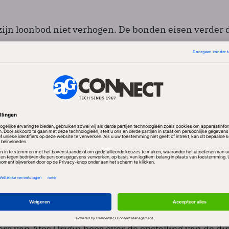
zijn loonbod niet verhogen. De bonden eisen verder d
os Origin volwaardig wordt, in die zin dat ook de
 een normale manier wordt meegnomen in de
Zoals het nu in de CAO van Atos Origin is geregeld, 
en met de bonden over de loonontwikkeling te overl
'septemberoverleg'. Daarnaast moet Atos Origin volge
tietabel die bij de loonsverhoging hoort openbaar m
 de bonden een convenant afsluiten voor een transpar
 beloningssystematiek. Volgens Nevin Demirtas van 
 de uitnodiging van Atos Origin om verder te praten 
 Origin heeft aangegeven over de belangrijkste onder
andelingen niet te willen praten. Dan gaat zo'n gesp
lijken en daar doen wij niet aan mee." Volgens Demi
s van Atos Origin boos over de opstelling van de dir