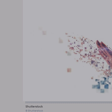
Shutterstock
© Shutterstock