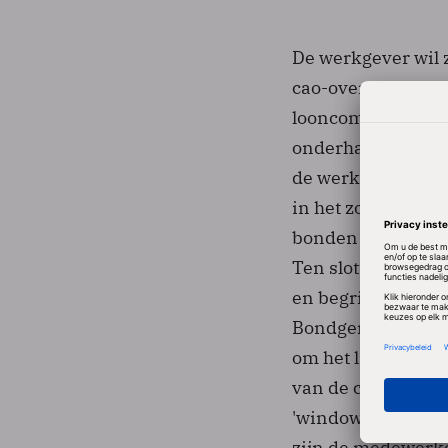
De werkgever wil 
cao-overleg bij At
looncomponent op
onderhandelingen. 
de werkgever alle
in het zogeheten 
bonden de oriënta
Ten slotte willen
en begrijpelijker
Bondgenoten heeft
om het lijf. "Atos
van de cao-onderh
'window dressing' 
zijn de medewerker