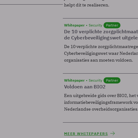
helpt dit te realiseren.
Whitepaper
Security
Partner
De 10 verplichte zorgplichtmaa
de Cyberbeveiligingswet uitgel
De 10 verplichte zorgplichtmaatreg
Cyberbeveiligingswet waar Nederla
organisaties aan moeten voldoen.
Whitepaper
Security
Partner
Voldoen aan BIO2
Een uitgebreide gids over BIO2, het 
informatiebeveiligingsframework voo
Nederlandse overheidsorganisaties
MEER WHITEPAPERS