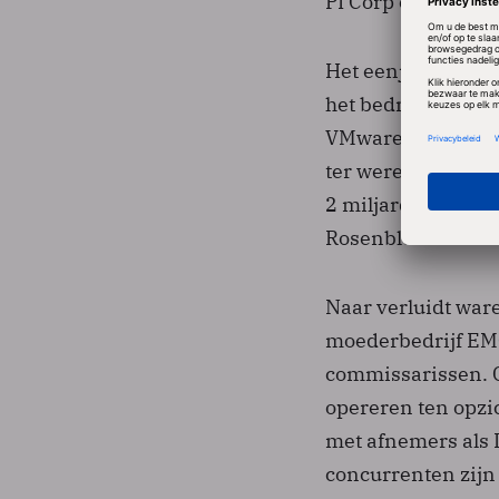
PI Corp op. Vorig 
Het eenjarig contr
het bedrijf geleid 
VMware uitgegroeid
ter wereld, met v
2 miljard dollar i
Rosenblum is eve
Naar verluidt war
moederbedrijf EMC
commissarissen. G
opereren ten opzi
met afnemers als 
concurrenten zijn