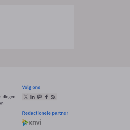
Volg ons
eidingen
en
Redactionele partner