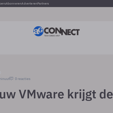
pers
Abonneren
Adverteren
Partners
minuut
0 reacties
uw VMware krijgt d