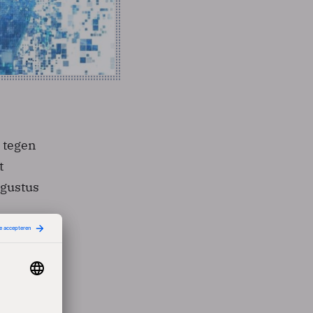
 tegen
t
ugustus
edrijf