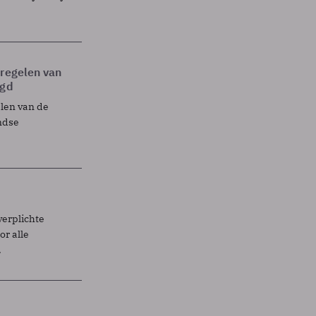
tregelen van
egd
elen van de
ndse
verplichte
r alle
.