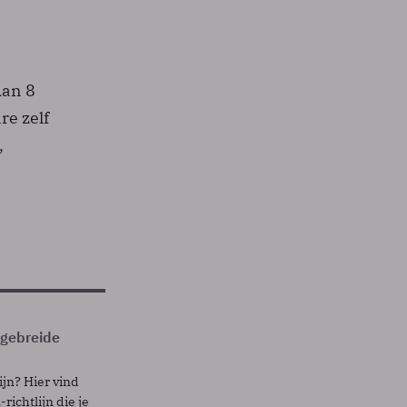
dan 8
re zelf
,
itgebreide
ijn? Hier vind
richtlijn die je