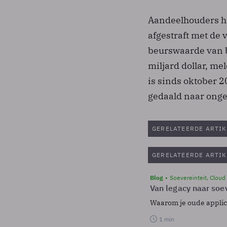
Aandeelhouders h
afgestraft met d
beurswaarde van b
miljard dollar, me
is sinds oktober 2
gedaald naar ongev
GERELATEERDE ARTIK
GERELATEERDE ARTIK
Blog
Soevereinteit, Cloud
Van legacy naar soev
Waarom je oude applicat
1 min