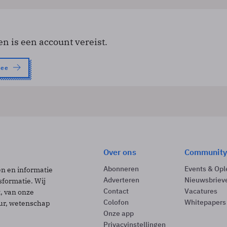
en is een account vereist.
nee
Over ons
Community
Abonneren
Events & Opl
ën en informatie
Adverteren
Nieuwsbriev
sformatie. Wij
Contact
Vacatures
t, van onze
Colofon
Whitepapers
uur, wetenschap
Onze app
Privacyinstellingen