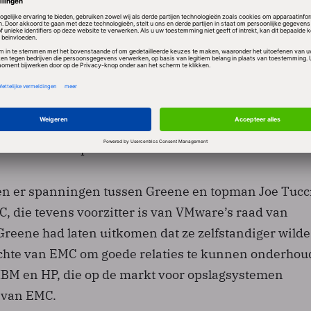
jaar nam EMC dat bedrijf over.
act van de 53-jarige Greene liep deze maand af. Zij h
sinds de oprichting tien jaar geleden. In die periode i
 tot de de grootste leverancier van virtualisatiesof
ijfduizend medewerkers en een verwachte omzet van 
n het lopende boekjaar. Greenes echtgenoot Mendel
neens mede-oprichter van VMware.
en er spanningen tussen Greene en topman Joe Tucc
, die tevens voorzitter is van VMware’s raad van
reene had laten uitkomen dat ze zelfstandiger wilde
chte van EMC om goede relaties te kunnen onderho
IBM en HP, die op de markt voor opslagsystemen
 van EMC.