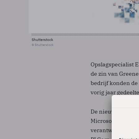
Shutterstock
© Shutterstock
Opslagspecialist 
de zin van Greene
bedrijf konden de
vorig jaar gedeelt
De nieuwe chief exe
Microsoft in 2000
verantwoordelijk 