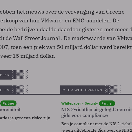
ebben het nieuws over de vervanging van Greene
e verkoop van hun VMware- en EMC-aandelen. De
eide bedrijven daalde daardoor gisteren met meer 
ldt de Wall Street Journal . De marktwaarde van VMwa
007, toen een piek van 50 miljard dollar werd bereikt
eer 15 miljard dollar.
ELEN
ELEN
MEER WHITEPAPERS
Partner
Whitepaper
Security
Partner
ereiniteit
NIS 2-richtlijn uitgelegd: een u
gids voor compliance
ies je grootste risico zijn.
Ben je compliant met de NIS 2-richtl
je een uitgebreide gids over de NIS 2-