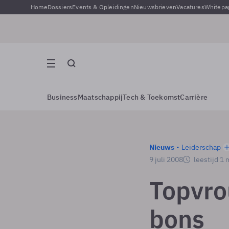
Home
Dossiers
Events & Opleidingen
Nieuwsbrieven
Vacatures
Whitepa
Business
Maatschappij
Tech & Toekomst
Carrière
Nieuws
Leiderschap
9 juli 2008
leestijd 1 
Topvro
bons