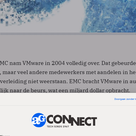
EMC nam VMware in 2004 volledig over. Dat gebeurde
, maar veel andere medewerkers met aandelen in he
 verleiding niet weerstaan. EMC bracht VMware in a
elijk naar de beurs, wat een miljard dollar opbracht.
cutive officer Paul Maritz richtte na zijn vertrek bij
, waar hij gedurende veertien jaar onder meer
was voor de ontwikkeling van Windows, het softwareb