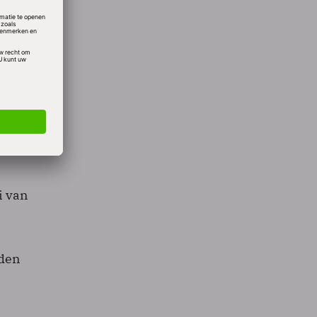
eeft
s
tware
bijna
i van
uden