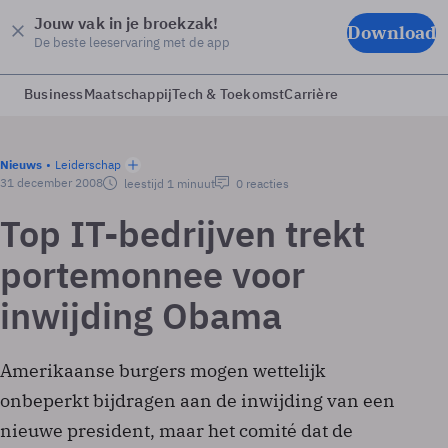
Jouw vak in je broekzak!
Download
De beste leeservaring met de app
Business
Maatschappij
Tech & Toekomst
Carrière
Nieuws
Leiderschap
31 december 2008
leestijd 1 minuut
0 reacties
Top IT-bedrijven trekt
portemonnee voor
inwijding Obama
Amerikaanse burgers mogen wettelijk
onbeperkt bijdragen aan de inwijding van een
nieuwe president, maar het comité dat de