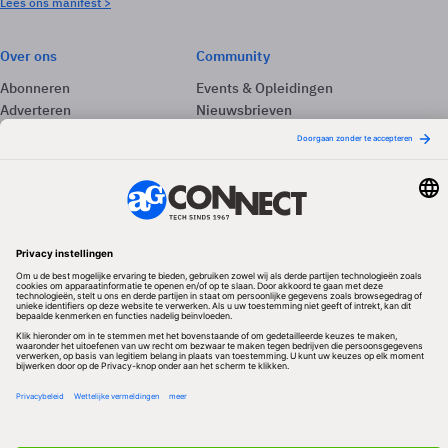
Lees ons manifest >
Over ons
Community
Abonneren
Events & Opleidingen
Adverteren
Nieuwsbrieven
Contact
Vacatures
Colofon
Whitepapers
Onze app
Privacyinstellingen
Volg ons
Redactionele partner
Algemene Voorwaarden & Copyrights
Privacy & Cookies