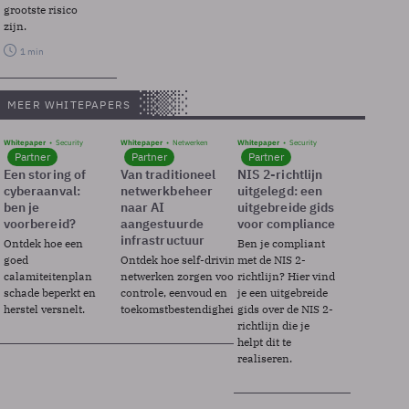
grootste risico
zijn.
1 min
MEER WHITEPAPERS
Whitepaper
Security
Whitepaper
Netwerken
Whitepaper
Security
Partner
Partner
Partner
Een storing of
Van traditioneel
NIS 2-richtlijn
cyberaanval:
netwerkbeheer
uitgelegd: een
ben je
naar AI
uitgebreide gids
voorbereid?
aangestuurde
voor compliance
infrastructuur
Ontdek hoe een
Ben je compliant
goed
Ontdek hoe self-driving
met de NIS 2-
calamiteitenplan
netwerken zorgen voor
richtlijn? Hier vind
schade beperkt en
controle, eenvoud en
je een uitgebreide
herstel versnelt.
toekomstbestendigheid.
gids over de NIS 2-
richtlijn die je
helpt dit te
realiseren.